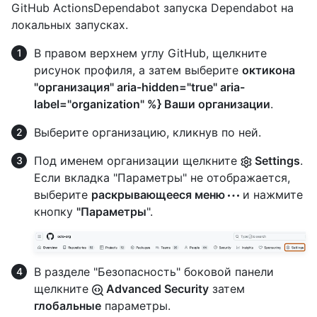
GitHub ActionsDependabot запуска Dependabot на
локальных запусках.
В правом верхнем углу GitHub, щелкните
рисунок профиля, а затем выберите
октикона
"организация" aria-hidden="true" aria-
label="organization" %} Ваши организации
.
Выберите организацию, кликнув по ней.
Под именем организации щелкните
Settings
.
Если вкладка "Параметры" не отображается,
выберите
раскрывающееся меню
и нажмите
кнопку
"Параметры
".
В разделе "Безопасность" боковой панели
щелкните
Advanced Security
затем
глобальные
параметры.