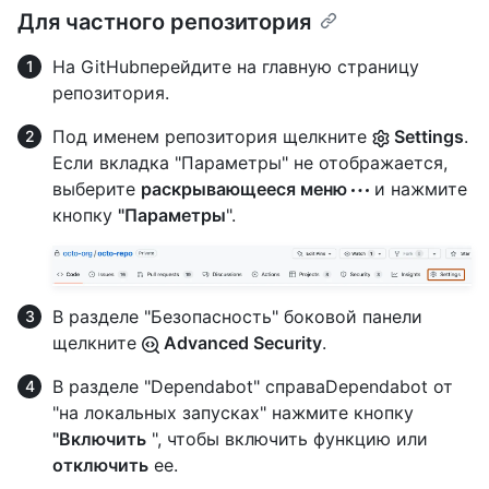
Для частного репозитория
На GitHubперейдите на главную страницу
репозитория.
Под именем репозитория щелкните
Settings
.
Если вкладка "Параметры" не отображается,
выберите
раскрывающееся меню
и нажмите
кнопку
"Параметры
".
В разделе "Безопасность" боковой панели
щелкните
Advanced Security
.
В разделе "Dependabot" справаDependabot от
"на локальных запусках" нажмите кнопку
"Включить
", чтобы включить функцию или
отключить
ее.