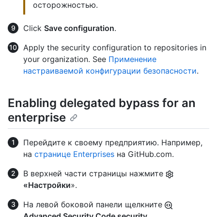
осторожностью.
Click
Save configuration
.
Apply the security configuration to repositories in
your organization. See
Применение
настраиваемой конфигурации безопасности
.
Enabling delegated bypass for an
enterprise
Перейдите к своему предприятию. Например,
на
странице Enterprises
на GitHub.com.
В верхней части страницы нажмите
«Настройки
».
На левой боковой панели щелкните
Advanced Security Code security
.