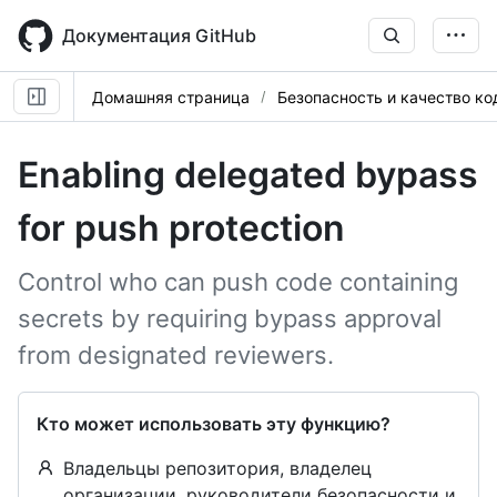
Skip
to
Документация GitHub
main
content
Домашняя страница
Безопасность и качество ко
Enabling delegated bypass
for push protection
Control who can push code containing
secrets by requiring bypass approval
from designated reviewers.
Кто может использовать эту функцию?
Владельцы репозитория, владелец
организации, руководители безопасности и