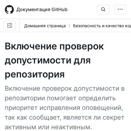
Skip
to
Документация GitHub
main
content
Домашняя страница
Безопасность и качество ко
Включение проверок
допустимости для
репозитория
Включение проверок допустимости в
репозитории помогает определить
приоритет исправления оповещений,
так как сообщает, является ли секрет
активным или неактивным.