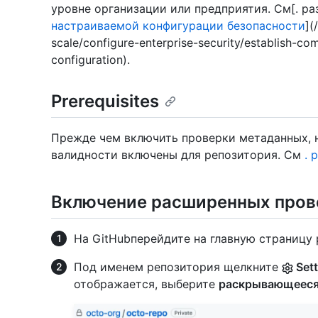
уровне организации или предприятия. См[. р
настраиваемой конфигурации безопасности
](
scale/configure-enterprise-security/establish-c
configuration).
Prerequisites
Прежде чем включить проверки метаданных, 
валидности включены для репозитория. См
. 
Включение расширенных пров
На GitHubперейдите на главную страницу 
Под именем репозитория щелкните
Sett
отображается, выберите
раскрывающеес