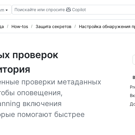
Поискайте или спросите
Copilot
eam
да
How-tos
Защита секретов
Настройка обнаружения п
ых проверок
итория
В
ренные проверки метаданных
Pr
тобы оповещения,
Вк
anning включения
До
орые помогают быстрее