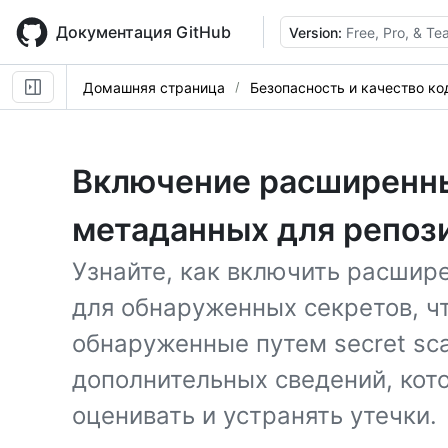
Skip
to
Документация GitHub
Version:
Free, Pro, & T
main
content
Домашняя страница
Безопасность и качество ко
Включение расширенн
метаданных для репоз
Узнайте, как включить расши
для обнаруженных секретов, ч
обнаруженные путем secret sc
дополнительных сведений, кот
оценивать и устранять утечки.