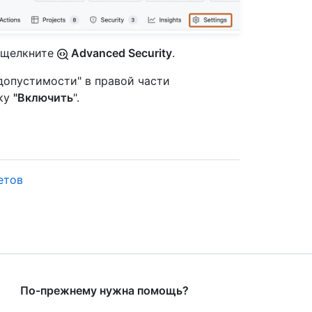
и щелкните
Advanced Security
.
и допустимости" в правой части
пку
"Включить
".
етов
По-прежнему нужна помощь?