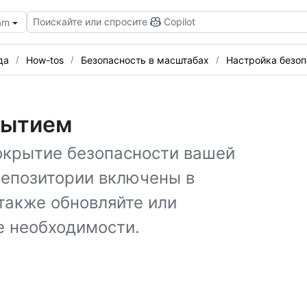
Поискайте или спросите
Copilot
eam
да
How-tos
Безопасность в масштабах
Настройка безоп
рытием
окрытие безопасности вашей
репозитории включены в
также обновляйте или
е необходимости.