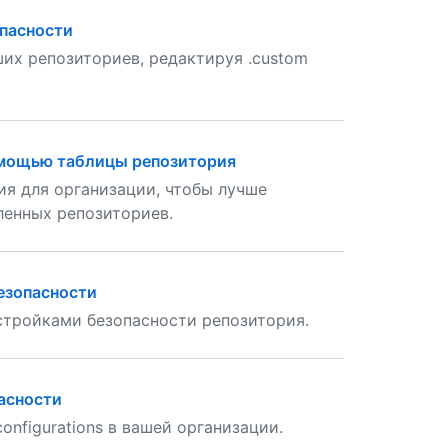
пасности
их репозиториев, редактируя .custom
омощью таблицы репозитория
я для организации, чтобы лучше
ленных репозиториев.
езопасности
стройками безопасности репозитория.
асности
onfigurations в вашей организации.