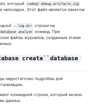
айл, который
codeql-debug-artifacts.zip
 неполадок. Этот файл является пакетом
андной
строки не
--log-dir
команд. При
database analyze
троки файлы журналов, созданные этими
анных.
tabase create``database 
ды недостаточно подробны для
етализацию.
мент командной строки, который можно
зы данных.