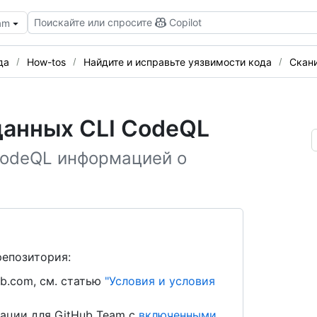
Поискайте или спросите
Copilot
eam
да
How-tos
Найдите и исправьте уязвимости кода
Скан
данных CLI CodeQL
CodeQL информацией о
репозитория:
b.com, см. статью
"Условия и условия
ации для GitHub Team с
включенными