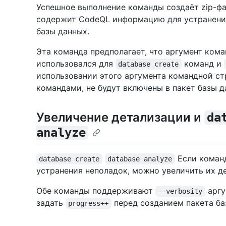
Успешное выполнение команды создаёт zip-ф
содержит CodeQL информацию для устранения
базы данных.
Эта команда предполагает, что аргумент ком
использовался для
команд и
database create
использовании этого аргумента командной с
командами, не будут включены в пакет базы д
Увеличение детализации и
da
analyze
Если коман
database create
database analyze
устранения неполадок, можно увеличить их д
Обе команды поддерживают
аргу
--verbosity
задать
перед созданием пакета ба
progress++