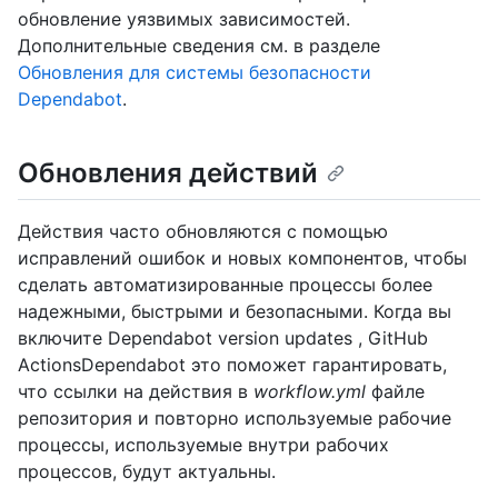
обновление уязвимых зависимостей.
Дополнительные сведения см. в разделе
Обновления для системы безопасности
Dependabot
.
Обновления действий
Действия часто обновляются с помощью
исправлений ошибок и новых компонентов, чтобы
сделать автоматизированные процессы более
надежными, быстрыми и безопасными. Когда вы
включите Dependabot version updates , GitHub
ActionsDependabot это поможет гарантировать,
что ссылки на действия в
workflow.yml
файле
репозитория и повторно используемые рабочие
процессы, используемые внутри рабочих
процессов, будут актуальны.