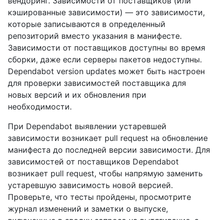
вендоринг. Зависимости от поставщиков (или
кэшированные зависимости) — это зависимости,
которые записываются в определенный
репозиторий вместо указания в манифесте.
Зависимости от поставщиков доступны во время
сборки, даже если серверы пакетов недоступны.
Dependabot version updates может быть настроен
для проверки зависимостей поставщика для
новых версий и их обновления при
необходимости.
При Dependabot выявлении устаревшей
зависимости возникает pull request на обновление
манифеста до последней версии зависимости. Для
зависимостей от поставщиков Dependabot
возникает pull request, чтобы напрямую заменить
устаревшую зависимость новой версией.
Проверьте, что тесты пройдены, просмотрите
журнал изменений и заметки о выпуске,