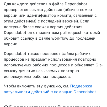
Для каждого действия в файле Dependabot
проверяется ссылка действия (обычно номер
версии или идентификатор комита, связанный с
этим действием) с последней версией. Если
доступна более свежая версия действия,
Dependabot он отправит вам pull request, который
обновит ссылку в файле workflow до последней
версии.
Dependabot также проверяет файлы рабочих
процессов на предмет использования повторно
используемых рабочих процессов и обновляет Git-
ссылку для этих называемых повторно
используемых рабочих процессов.
Чтобы включить эту функцию, см.
Поддержка
актуальности действий с помощью Dependabot
.