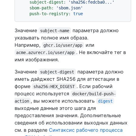
subject-digest:
'sha256:fedcba0...'
sbom-path:
'sbom.json'
push-to-registry:
true
Значение
параметра должно
subject-name
указывать полное имя образа.
Например,
или
ghcr.io/user/app
. Не включайте тег в
acme.azurecr.io/user/app
имя изображения.
Значение
параметра должно
subject-digest
иметь дайджест SHA256 для аттестации в
форме
. Если рабочий
sha256:HEX_DIGEST
процесс используется
docker/build-push-
, вы можете использовать
action
digest
выходные данные этого шага для
предоставления значения. Дополнительные
сведения об использовании выходных данных
см. в разделе
Синтаксис рабочего процесса