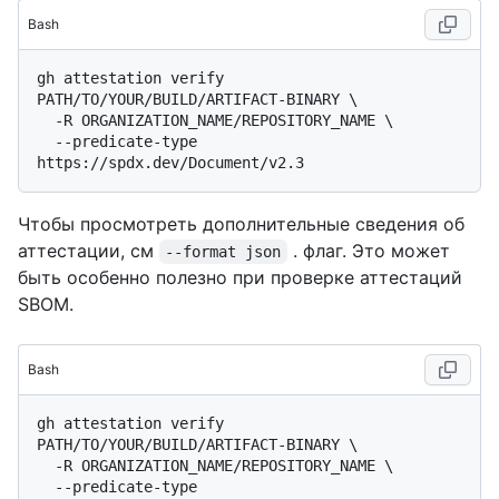
Bash
gh attestation verify 
PATH/TO/YOUR/BUILD/ARTIFACT-BINARY \

  -R ORGANIZATION_NAME/REPOSITORY_NAME \

  --predicate-type 
Чтобы просмотреть дополнительные сведения об
аттестации, см
. флаг. Это может
--format json
быть особенно полезно при проверке аттестаций
SBOM.
Bash
gh attestation verify 
PATH/TO/YOUR/BUILD/ARTIFACT-BINARY \

  -R ORGANIZATION_NAME/REPOSITORY_NAME \

  --predicate-type 