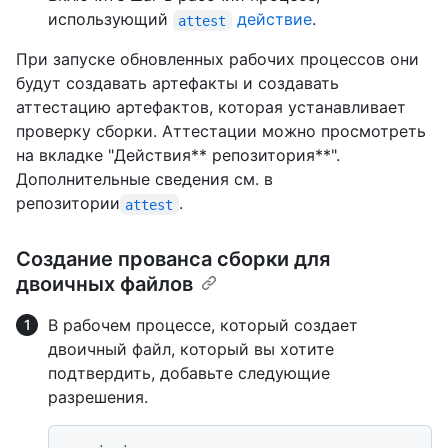
использующий
действие
.
attest
При запуске обновленных рабочих процессов они
будут создавать артефакты и создавать
аттестацию артефактов, которая устанавливает
проверку сборки. Аттестации можно просмотреть
на вкладке "Действия** репозитория**".
Дополнительные сведения см. в
репозитории
.
attest
Создание прованса сборки для
двоичных файлов
В рабочем процессе, который создает
двоичный файл, который вы хотите
подтвердить, добавьте следующие
разрешения.