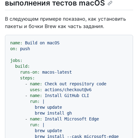
выполнения тестов macOS
В следующем примере показано, как установить
пакеты и бочки Brew как часть задания.
name:
Build
on
macOS
on:
push
jobs:
build:
runs-on:
macos-latest
steps:
-
name:
Check
out
repository
code
uses:
actions/checkout@v6
-
name:
Install
GitHub
CLI
run:
|

          brew update

-
name:
Install
Microsoft
Edge
run:
|

          brew update
