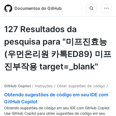
Skip
to
Documentos do GitHub
main
content
127 Resultados da
pesquisa para "미프진효능
(우먼온리원 카톡ED89) 미프
진부작용 target=_blank"
GitHub Copilot
/ Instruções / Obter sugestões de código
/
Obtendo sugestões de código em seu IDE com
GitHub Copilot
Obtendo sugestões de código em seu IDE com GitHub Copilot
Use GitHub Copilot para obter sugestões de código em seu