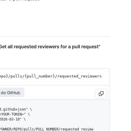
t all requested reviewers for a pull request"
epo}
/pulls
/{pull_
number}
/requested_
reviewers
 do GitHub
/OWNER/REPO/pulls/PULL_NUMBER/requested_review