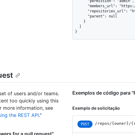
      "permission": "admin",

      "members_url": "https://api.github.com/teams/1/members{/member}",

      "repositories_url": "https://api.github.com/teams/1/repos",

      "parent": null

    }

  ]

}
uest
Exemplos de código para "R
set of users and/or teams.
tent too quickly using this
or more information, see
Exemplo de solicitação
sing the REST API
."
/repos
/{owner}
/{
POST
ers for a pull request"