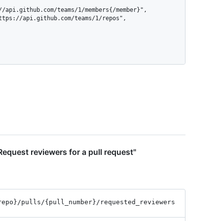
equest reviewers for a pull request"
repo}
/pulls
/{pull_
number}
/requested_
reviewers