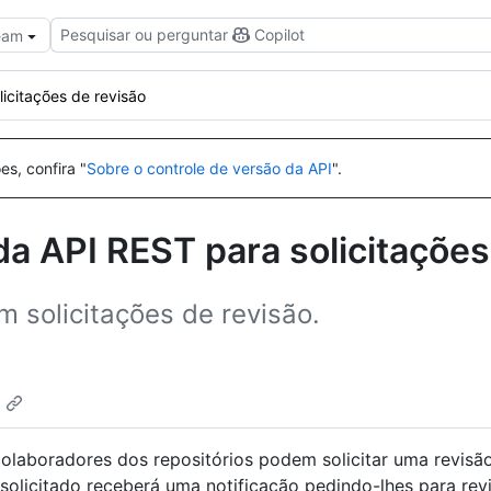
Pesquisar ou perguntar
Copilot
Team
licitações de revisão
es, confira "
Sobre o controle de versão da API
".
a API REST para solicitações
m solicitações de revisão.
 colaboradores dos repositórios podem solicitar uma revis
solicitado receberá uma notificação pedindo-lhes para revis