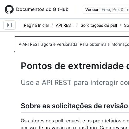
Skip
to
Documentos do GitHub
Version:
Free, Pro, & 
main
content
Página Inicial
API REST
Solicitações de pull
So
Nome,
Nome,
Nome,
Nome,
Nome,
Nome,
Nome,
Nome,
Tipo,
Tipo,
Tipo,
Tipo,
Tipo,
Tipo,
Tipo,
Tipo,
A API REST agora é versionada.
Para obter mais informaçõ
Descrição
Descrição
Descrição
Descrição
Descrição
Descrição
Descrição
Descrição
Pontos de extremidade d
Use a API REST para interagir co
Sobre as solicitações de revisão
Os autores dos pull request e os proprietários e
acesso de gravação ao repositório. Cada revisor 