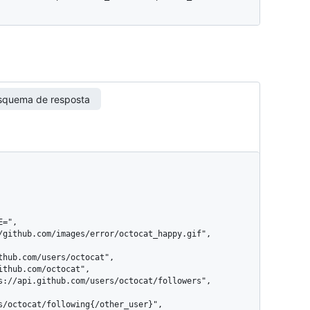
squema de resposta
s/octocat/following{/other_user}",
