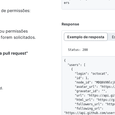
ers
s de permissões:
Response
 ou permissões
Exemplo de resposta
E
forem solicitados.
Status: 200
a pull request"
{

  "users": [

    {

      "login": "octocat",

      "id": 1,

      "node_id": "MDQ6VXNlcjE=",

      "avatar_url": "https://github.com/images/error/octocat_happy.gif",

d.
      "gravatar_id": "",

      "url": "https://api.github.com/users/octocat",

      "html_url": "https://github.com/octocat",

      "followers_url": "https://api.github.com/users/octocat/followers",

      "following_url": 
"https://api.github.com/user