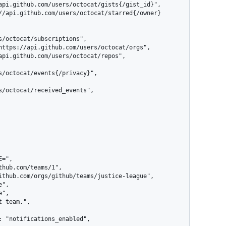
s/octocat/subscriptions",

s/octocat/events{/privacy}",

s/octocat/received_events",
