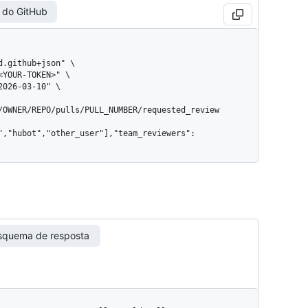
 do GitHub
/OWNER/REPO/pulls/PULL_NUMBER/requested_review
squema de resposta