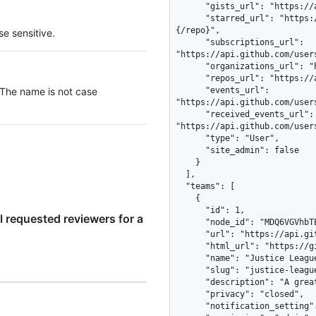
      "gists_url": "https://api.github.com/users/octocat/gists{/gist_id}",

      "starred_url": "https://api.github.com/users/octocat/starred{/owner}
{/repo}",

e sensitive.
      "subscriptions_url": 
"https://api.github.com/user
      "organizations_url": "https://api.github.com/users/octocat/orgs",

      "repos_url": "https://api.github.com/users/octocat/repos",

 The name is not case
      "events_url": 
"https://api.github.com/user
      "received_events_url": 
"https://api.github.com/user
      "type": "User",

      "site_admin": false

    }

  ],

  "teams": [

    {

      "id": 1,

 requested reviewers for a
      "node_id": "MDQ6VGVhbTE=",

      "url": "https://api.github.com/teams/1",

      "html_url": "https://github.com/orgs/github/teams/justice-league",

      "name": "Justice League",

      "slug": "justice-league",

      "description": "A great team.",

      "privacy": "closed",

      "notification_setting": "notifications_enabled",
