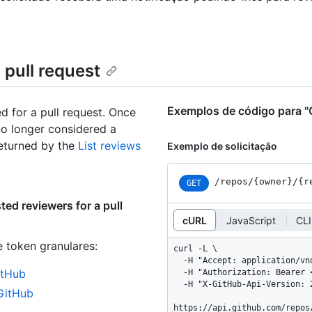
 pull request
Exemplos de código para "Ge
d for a pull request. Once
no longer considered a
returned by the
List reviews
Exemplo de solicitação
/repos
/{owner}
/{r
GET
ed reviewers for a pull
cURL
JavaScript
CLI
e token granulares
:
curl -L \

  -H "Accept: application/vnd.github+json" \

itHub
  -H "Authorization: Bearer <YOUR-TOKEN>" \

  -H "X-GitHub-Api-Version: 2026-03-10" \

 GitHub
https://api.github.com/repos