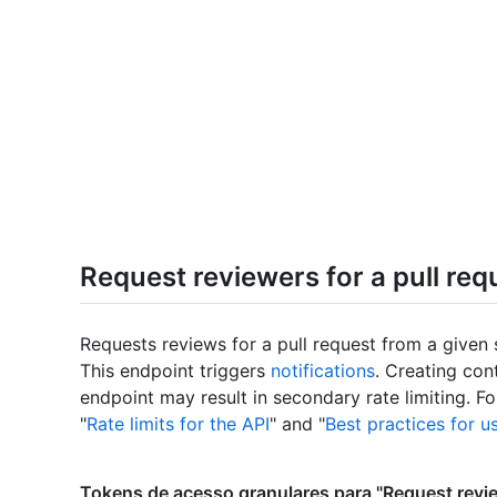
Request reviewers for a pull req
Requests reviews for a pull request from a given 
This endpoint triggers
notifications
. Creating con
endpoint may result in secondary rate limiting. F
"
Rate limits for the API
" and "
Best practices for u
Tokens de acesso granulares para "Request review