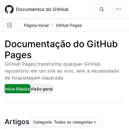
Skip
to
Documentos do GitHub
main
content
Página Inicial
GitHub Pages
Documentação do GitHub
Pages
GitHub Pages transforma qualquer GitHub
repositório em um site ao vivo, sem a necessidade
de hospedagem separada.
Início Rápido
Visão geral
Artigos
Categoria
:
Todas as categorias