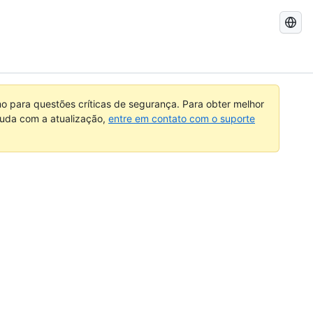
Pesquisar
no
GitHub
 para questões críticas de segurança. Para obter melhor
ajuda com a atualização,
entre em contato com o suporte