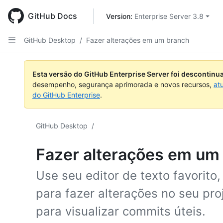
Skip
to
GitHub Docs
Version: 
Enterprise Server 3.8
main
content
GitHub Desktop
/
Fazer alterações em um branch
Esta versão do GitHub Enterprise Server foi descontin
desempenho, segurança aprimorada e novos recursos,
at
do GitHub Enterprise
.
GitHub Desktop
/
Fazer alterações em um
Use seu editor de texto favorit
para fazer alterações no seu pr
para visualizar commits úteis.