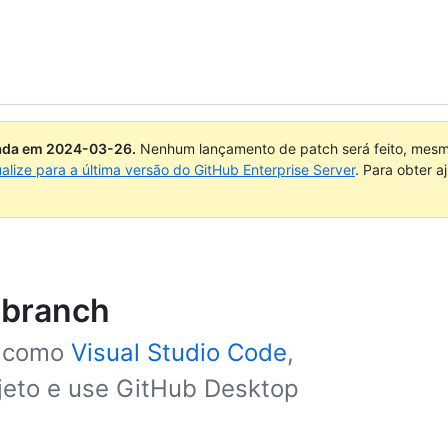
uada em
2024-03-26
.
Nenhum lançamento de patch será feito, mesmo
ualize para a última versão do GitHub Enterprise Server
. Para obter 
 branch
o, como
Visual Studio Code
,
ojeto e use GitHub Desktop