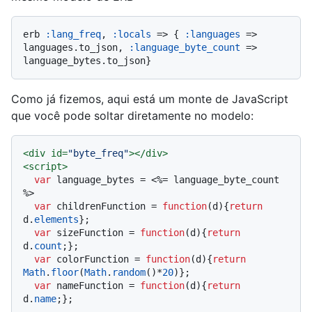
erb 
:lang_freq
, 
:locals
 => { 
:languages
 => 
languages.to_json, 
:language_byte_count
 => 
Como já fizemos, aqui está um monte de JavaScript
que você pode soltar diretamente no modelo:
<
div
id
=
"byte_freq"
>
</
div
>
<
script
>
var
 language_bytes = <%= language_byte_count 
%>

var
 childrenFunction = 
function
(
d
){
return
d.
elements
};

var
 sizeFunction = 
function
(
d
){
return
d.
count
;};

var
 colorFunction = 
function
(
d
){
return
Math
.
floor
(
Math
.
random
()*
20
)};

var
 nameFunction = 
function
(
d
){
return
d.
name
;};
