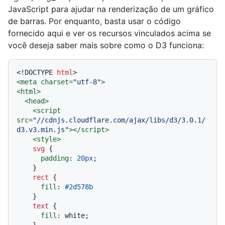
JavaScript para ajudar na renderização de um gráfico
de barras. Por enquanto, basta usar o código
fornecido aqui e ver os recursos vinculados acima se
você deseja saber mais sobre como o D3 funciona:
<!DOCTYPE 
html
>
<
meta
charset
=
"utf-8"
>
<
html
>
<
head
>
<
script
src
=
"//cdnjs.cloudflare.com/ajax/libs/d3/3.0.1/
d3.v3.min.js"
>
</
script
>
<
style
>
svg
 {

padding
: 
20px
;

    }

rect
 {

fill
: 
#2d578b
    }

text
 {

fill
: white;

    }
