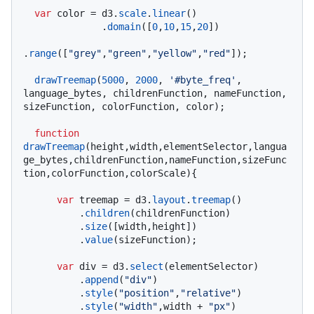
var
 color = d3.
scale
.
linear
()

              .
domain
([
0
,
10
,
15
,
20
])

.
range
([
"grey"
,
"green"
,
"yellow"
,
"red"
]);

drawTreemap
(
5000
, 
2000
, 
'#byte_freq'
, 
language_bytes, childrenFunction, nameFunction, 
sizeFunction, colorFunction, color);

function
drawTreemap
(
height,width,elementSelector,langua
ge_bytes,childrenFunction,nameFunction,sizeFunc
tion,colorFunction,colorScale
){

var
 treemap = d3.
layout
.
treemap
()

          .
children
(childrenFunction)

          .
size
([width,height])

          .
value
(sizeFunction);

var
 div = d3.
select
(elementSelector)

          .
append
(
"div"
)

          .
style
(
"position"
,
"relative"
)

          .
style
(
"width"
,width + 
"px"
)
