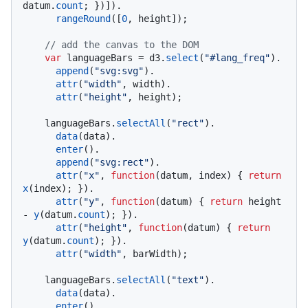
datum.
count
; })]).

rangeRound
([
0
, height]);

// add the canvas to the DOM
var
 languageBars = d3.
select
(
"#lang_freq"
).

append
(
"svg:svg"
).

attr
(
"width"
, width).

attr
(
"height"
, height);

    languageBars.
selectAll
(
"rect"
).

data
(data).

enter
().

append
(
"svg:rect"
).

attr
(
"x"
, 
function
(
datum, index
) { 
return
x
(index); }).

attr
(
"y"
, 
function
(
datum
) { 
return
 height 
- 
y
(datum.
count
); }).

attr
(
"height"
, 
function
(
datum
) { 
return
y
(datum.
count
); }).

attr
(
"width"
, barWidth);

    languageBars.
selectAll
(
"text"
).

data
(data).

enter
().
