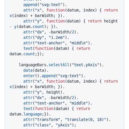
append
(
"svg:text"
).

attr
(
"x"
, 
function
(
datum, index
) { 
return
x
(index) + barWidth; }).

attr
(
"y"
, 
function
(
datum
) { 
return
 height 
- 
y
(datum.
count
); }).

attr
(
"dx"
, -barWidth/
2
).

attr
(
"dy"
, 
"1.2em"
).

attr
(
"text-anchor"
, 
"middle"
).

text
(
function
(
datum
) { 
return
datum.
count
;});

    languageBars.
selectAll
(
"text.yAxis"
).

data
(data).

enter
().
append
(
"svg:text"
).

attr
(
"x"
, 
function
(
datum, index
) { 
return
x
(index) + barWidth; }).

attr
(
"y"
, height).

attr
(
"dx"
, -barWidth/
2
).

attr
(
"text-anchor"
, 
"middle"
).

text
(
function
(
datum
) { 
return
datum.
language
;}).

attr
(
"transform"
, 
"translate(0, 18)"
).

attr
(
"class"
, 
"yAxis"
);
