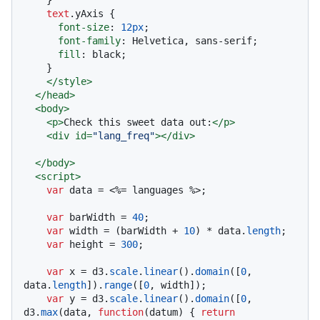
text
.yAxis
 {

font-size
: 
12px
;

font-family
: Helvetica, sans-serif;

fill
: black;

    }

</
style
>
</
head
>
<
body
>
<
p
>
Check this sweet data out:
</
p
>
<
div
id
=
"lang_freq"
>
</
div
>
</
body
>
<
script
>
var
 data = <%= languages %>;

var
 barWidth = 
40
;

var
 width = (barWidth + 
10
) * data.
length
;

var
 height = 
300
;

var
 x = d3.
scale
.
linear
().
domain
([
0
, 
data.
length
]).
range
([
0
, width]);

var
 y = d3.
scale
.
linear
().
domain
([
0
, 
d3.
max
(data, 
function
(
datum
) { 
return