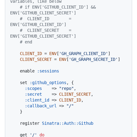
variables, like below
# if ENV['GITHUB_CLIENT_ID'] && 
ENV['GITHUB_CLIENT_SECRET']
#  CLIENT_ID        = 
ENV['GITHUB_CLIENT_ID']
#  CLIENT_SECRET    = 
ENV['GITHUB_CLIENT_SECRET']
# end
CLIENT_ID
 = 
ENV
[
'GH_GRAPH_CLIENT_ID'
]

CLIENT_SECRET
 = 
ENV
[
'GH_GRAPH_SECRET_ID'
]

    enable 
:sessions
    set 
:github_options
, {

:scopes
    => 
"repo"
,

:secret
    => 
CLIENT_SECRET
,

:client_id
 => 
CLIENT_ID
,

:callback_url
 => 
"/"
    }

    register 
Sinatra
:
:Auth
:
:Github
    get 
'/'
do