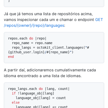
]
Já que já temos uma lista de repositórios acima,
vamos inspecionar cada um e chamar o endpoint
GET
/repos/{owner}/{repo}/languages
:
repos.each 
do
 |
repo
|

  repo_name = repo.name

  repo_langs = octokit_client.languages(
"
#
{github_user.login}
/
#{repo_name}
"
end
A partir daí, adicionaremos cumulativamente cada
idioma encontrado a uma lista de idiomas.
repo_langs.each 
do
 |
lang, count
|

if
 !language_obj[lang]

    language_obj[lang] = count

else
    language_obj[lang] += count
