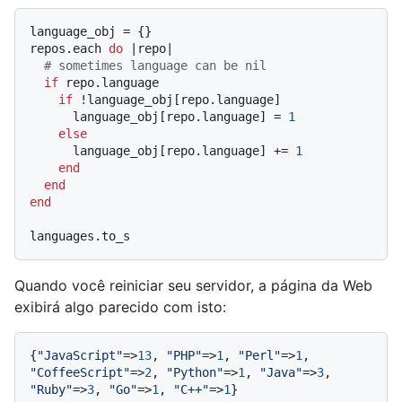
language_obj = {}

repos.each 
do
 |
repo
|

# sometimes language can be nil
if
 repo.language

if
 !language_obj[repo.language]

      language_obj[repo.language] = 
1
else
      language_obj[repo.language] += 
1
end
end
end
Quando você reiniciar seu servidor, a página da Web
exibirá algo parecido com isto:
{
"JavaScript"
=>
13
, 
"PHP"
=>
1
, 
"Perl"
=>
1
, 
"CoffeeScript"
=>
2
, 
"Python"
=>
1
, 
"Java"
=>
3
, 
"Ruby"
=>
3
, 
"Go"
=>
1
, 
"C++"
=>
1