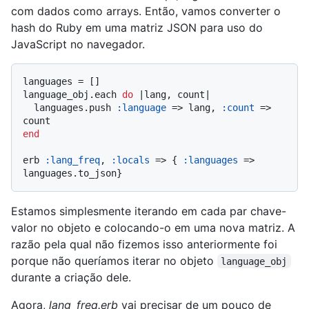
com dados como arrays. Então, vamos converter o
hash do Ruby em uma matriz JSON para uso do
JavaScript no navegador.
languages = []

language_obj.each 
do
 |
lang, count
|

  languages.push 
:language
 => lang, 
:count
 => 
end
erb 
:lang_freq
, 
:locals
 => { 
:languages
 => 
Estamos simplesmente iterando em cada par chave-
valor no objeto e colocando-o em uma nova matriz. A
razão pela qual não fizemos isso anteriormente foi
porque não queríamos iterar no objeto
language_obj
durante a criação dele.
Agora,
lang_freq.erb
vai precisar de um pouco de