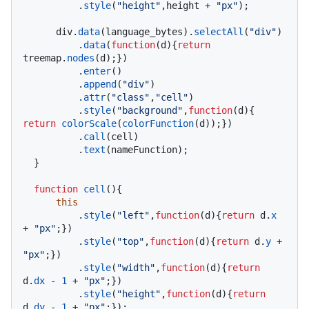
          .
style
(
"height"
,height + 
"px"
);

      div.
data
(language_bytes).
selectAll
(
"div"
)

          .
data
(
function
(
d
){
return
treemap.
nodes
(d);})

          .
enter
()

          .
append
(
"div"
)

          .
attr
(
"class"
,
"cell"
)

          .
style
(
"background"
,
function
(
d
){ 
return
colorScale
(
colorFunction
(d));})

          .
call
(cell)

          .
text
(nameFunction);

  }

function
cell
(
){

this
          .
style
(
"left"
,
function
(
d
){
return
 d.
x
+ 
"px"
;})

          .
style
(
"top"
,
function
(
d
){
return
 d.
y
 + 
"px"
;})

          .
style
(
"width"
,
function
(
d
){
return
d.
dx
 - 
1
 + 
"px"
;})

          .
style
(
"height"
,
function
(
d
){
return
d.
dy
 - 
1
 + 
"px"
;});
