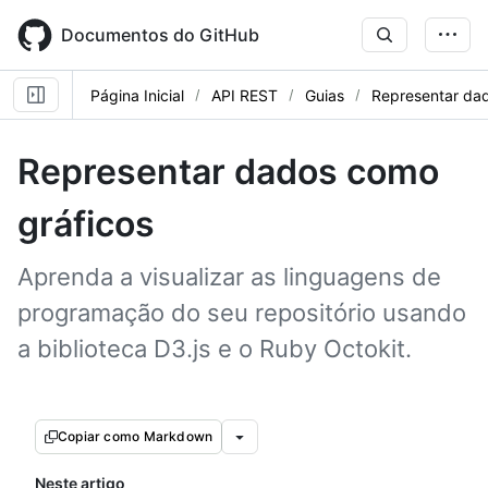
Skip
to
Documentos do GitHub
main
content
Página Inicial
API REST
Guias
Representar da
Representar dados como
gráficos
Aprenda a visualizar as linguagens de
programação do seu repositório usando
a biblioteca D3.js e o Ruby Octokit.
Copiar como Markdown
Neste artigo