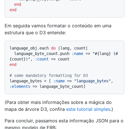
end
end
Em seguida vamos formatar o conteúdo em uma
estrutura que o D3 entende:
language_obj.each 
do
 |
lang, count
|

  language_byte_count.push 
:name
 => 
"
#{lang}
 (
#
{count}
)"
, 
:count
end
# some mandatory formatting for D3
language_bytes = [ 
:name
 => 
"language_bytes"
, 
:elements
(Para obter mais informações sobre a mágica do
mapa de árvore D3, confira
este tutorial simples
.)
Para concluir, passamos esta informação JSON para o
mesmo modelo de ERB: