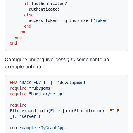
if
 !authenticated?

        authenticate!

else
        access_token = github_user[
"token"
]

end
end
end
end
Configure um arquivo
config.ru
semelhante ao
exemplo anterior:
ENV
[
'RACK_ENV'
] |
|= 
'development'
require
"rubygems"
require
"bundler/setup"
require
File
.expand_path(
File
.join(
File
.dirname(
__FILE_
_
), 
'server'
))

run 
Example
:
:MyGraphApp