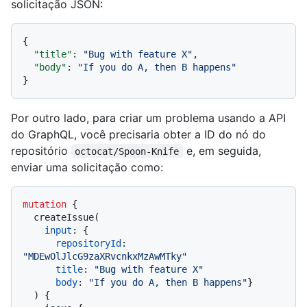
solicitação JSON:
{
"title"
:
"Bug with feature X"
,
"body"
:
"If you do A, then B happens"
}
Por outro lado, para criar um problema usando a API
do GraphQL, você precisaria obter a ID do nó do
repositório
e, em seguida,
octocat/Spoon-Knife
enviar uma solicitação como:
mutation
{
  createIssue
(
input
:
{
repositoryId
:
"MDEwOlJlcG9zaXRvcnkxMzAwMTky"
title
:
"Bug with feature X"
body
:
"If you do A, then B happens"
}
)
{