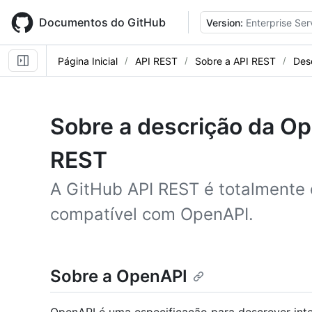
Skip
to
Documentos do GitHub
Version:
Enterprise Ser
main
content
Página Inicial
API REST
Sobre a API REST
Des
Sobre a descrição da Op
REST
A GitHub API REST é totalmente
compatível com OpenAPI.
Sobre a OpenAPI