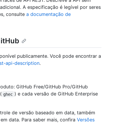
erfaces de API REST. Descreve a API sem
icional. A especificação é legível por seres
s, consulte
a documentação de
GitHub
ponível publicamente. Você pode encontrar a
st-api-description
.
roduto: GitHub Free/GitHub Pro/GitHub
(
) e cada versão de GitHub Enterprise
ghec
ntrole de versão baseado em data, também
em data. Para saber mais, confira
Versões