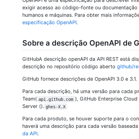
OpenAPI é uma especificação para descrever int
exigir acesso ao código-fonte ou documentação ad
humanos e máquinas. Para obter mais informaçõe
especificação OpenAPI
.
Sobre a descrição OpenAPI de 
GitHubA descrição openAPI da API REST está dis
descrição no repositório código aberto
github/re
GitHub fornece descrições de OpenAPI 3.0 e 3.1.
Para cada descrição, há uma versão para cada p
Team(
), GitHub Enterprise Cloud 
api.github.com
Server ().
ghes-X.X
Para cada produto, se houver suporte para o co
haverá uma descrição para cada versão baseada 
da API
.