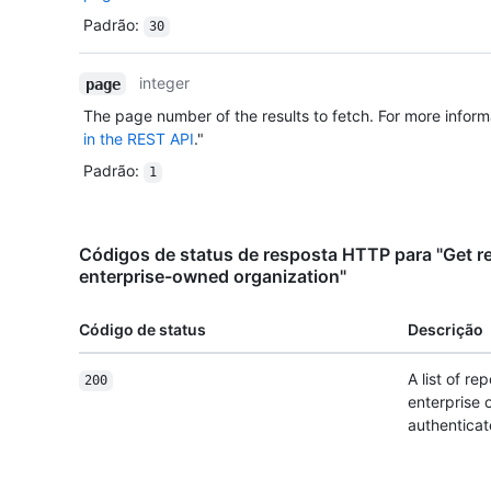
Padrão
:
30
integer
page
The page number of the results to fetch. For more inform
in the REST API
."
Padrão
:
1
Códigos de status de resposta HTTP para "Get re
enterprise-owned organization"
Código de status
Descrição
A list of r
200
enterprise 
authenticat