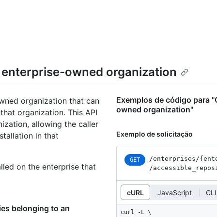
n enterprise-owned organization
Exemplos de código para "G
owned organization that can
owned organization"
that organization. This API
nization, allowing the caller
Exemplo de solicitação
tallation in that
/enterprises
/{ent
GET
lled on the enterprise that
/accessible_
repos
cURL
JavaScript
CLI
ies belonging to an
curl -L \
