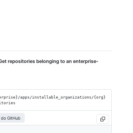
et repositories belonging to an enterprise-
erprise}
/apps
/installable_
organizations
/{org}
itories
 do GitHub