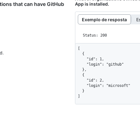
tions that can have GitHub
App is installed.
Exemplo de resposta
E
Status: 200
[

d.
  {

    "id": 1,

    "login": "github"

  },

  {

    "id": 2,

    "login": "microsoft"

  }

]