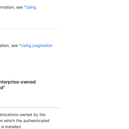
rmation, see "
Using
ation, see "
Using pagination
enterprise-owned
ed"
rganizations owned by the
on which the authenticated
s installed.