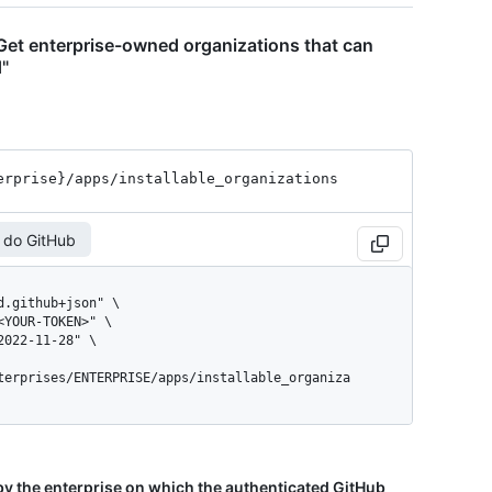
Get enterprise-owned organizations that can
"
erprise}
/apps
/installable_
organizations
 do GitHub
terprises/ENTERPRISE/apps/installable_organiza
by the enterprise on which the authenticated GitHub