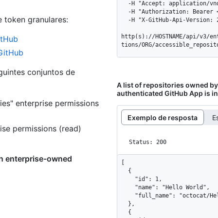
  -H "Accept: application/vnd.github+json" \

  -H "Authorization: Bearer <YOUR-TOKEN>" \

e token granulares
:
  -H "X-GitHub-Api-Version: 2022-11-28" \

http(s)://HOSTNAME/api/v3/en
itHub
tions/ORG/accessible_reposit
 GitHub
guintes conjuntos de
A list of repositories owned b
authenticated GitHub App is in
ries" enterprise permissions
Exemplo de resposta
E
rise permissions (read)
Status: 200
an enterprise-owned
[

  {

    "id": 1,

    "name": "Hello World",

    "full_name": "octocat/Hello-World"

  },

  {
