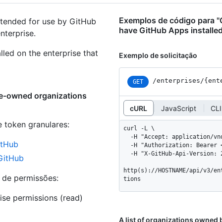
Exemplos de código para "
intended for use by GitHub
have GitHub Apps installed
nterprise.
lled on the enterprise that
Exemplo de solicitação
/enterprises
/{ent
GET
se-owned organizations
cURL
JavaScript
CLI
e token granulares
:
curl -L \

  -H "Accept: application/vnd.github+json" \

itHub
  -H "Authorization: Bearer <YOUR-TOKEN>" \

  -H "X-GitHub-Api-Version: 2022-11-28" \

 GitHub
http(s)://HOSTNAME/api/v3/en
s de permissões:
tions
rise permissions (read)
A list of organizations owned 