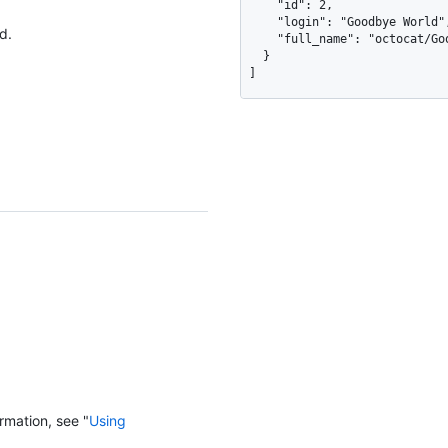
    "id": 2,

    "login": "Goodbye World",

d.
    "full_name": "octocat/Goodbye-World"

  }

]
rmation, see "
Using