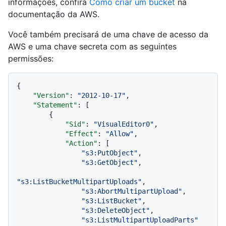
informações, confira
Como criar um bucket
na
documentação da AWS.
Você também precisará de uma chave de acesso da
AWS e uma chave secreta com as seguintes
permissões:
{
"Version"
:
"2012-10-17"
,
"Statement"
:
[
{
"Sid"
:
"VisualEditor0"
,
"Effect"
:
"Allow"
,
"Action"
:
[
"s3:PutObject"
,
"s3:GetObject"
,
"s3:ListBucketMultipartUploads"
,
"s3:AbortMultipartUpload"
,
"s3:ListBucket"
,
"s3:DeleteObject"
,
"s3:ListMultipartUploadParts"