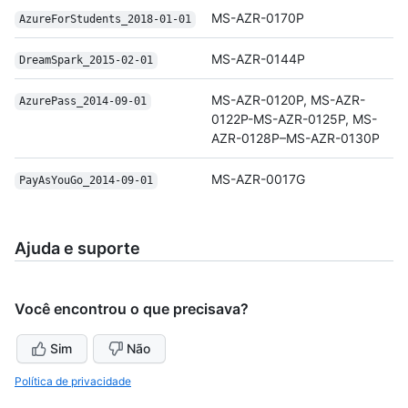
MS-AZR-0170P
Azure
For
Students_2018-01-01
MS-AZR-0144P
Dream
Spark_2015-02-01
MS-AZR-0120P, MS-AZR-
Azure
Pass_2014-09-01
0122P-MS-AZR-0125P, MS-
AZR-0128P–MS-AZR-0130P
MS-AZR-0017G
Pay
As
You
Go_2014-09-01
Ajuda e suporte
Você encontrou o que precisava?
Sim
Não
Política de privacidade