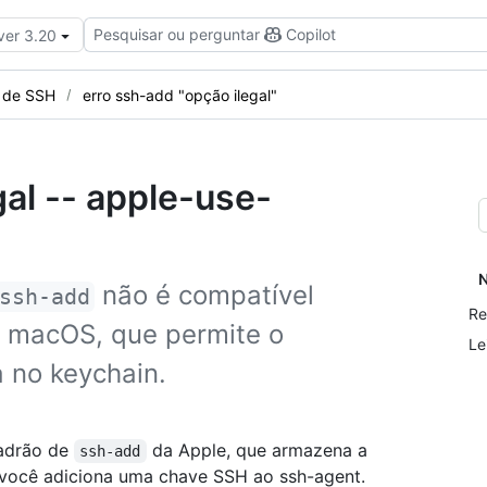
Pesquisar ou perguntar
Copilot
ver 3.20
s de SSH
erro ssh-add "opção ilegal"
gal -- apple-use-
N
não é compatível
ssh-add
Re
o macOS, que permite o
Le
 no keychain.
adrão de
da Apple, que armazena a
ssh-add
 você adiciona uma chave SSH ao ssh-agent.