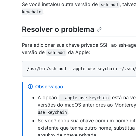
Se você instalou outra versão de
, talve
ssh-add
.
keychain
Resolver o problema
Para adicionar sua chave privada SSH ao ssh-age
versão de
da Apple:
ssh-add
Observação
A opção
está na ve
--apple-use-keychain
versões do macOS anteriores ao Monterey
.
use-keychain
Se você criou sua chave com um nome dif
existente que tenha outro nome, substitu
arquivo de chave privada.