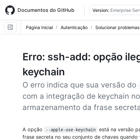
Skip
to
Documentos do GitHub
Version:
Enterprise Ser
main
content
Página Inicial
Autenticação
Solucionar problema
Erro: ssh-add: opção ile
keychain
O erro indica que sua versão do
com a integração de keychain n
armazenamento da frase secreta
A opção
está na versão p
--apple-use-keychain
frase secreta no seu conjunto de chaves quando