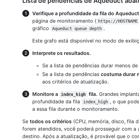
Lista de pendências de Aqueduct abaix
Verifique a profundidade da fila do Aqueduct
página de monitoramento (
https://HOSTNAME
gráfico
.
Aqueduct queue depth
Este grafo está disponível no modo de exibiç
Interprete os resultados.
Se a lista de pendências durar menos de 
Se a lista de pendências
costuma durar m
aos critérios de atualização.
Monitore a
fila.
Grandes implanta
index_high
profundidade da fila
, o que pode
index_high
a essa fila durante o monitoramento.
Se
todos os critérios
(CPU, memória, disco, fila 
forem atendidos, você poderá prosseguir com a a
destino. Após a atualização, é provável que o c