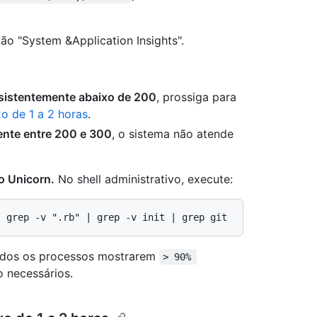
ão "System &Application Insights".
sistentemente abaixo de 200
, prossiga para
o de 1 a 2 horas
.
ente entre 200 e 300
, o sistema não atende
do Unicorn.
No shell administrativo, execute:
 todos os processos mostrarem
> 90% 
o necessários.