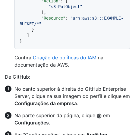
"Action"
:
[
"s3:PutObject"
]
,
"Resource"
:
"arn:aws:s3:::EXAMPLE-
BUCKET/*"
}
]
}
Confira
Criação de políticas do IAM
na
documentação da AWS.
De GitHub:
No canto superior à direita do GitHub Enterprise
Server, clique na sua imagem do perfil e clique em
Configurações da empresa
.
Na parte superior da página, clique
em
Configurações
.
Em "Configurações", clique em
Audit log
.