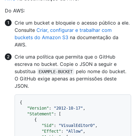
Do AWS:
Crie um bucket e bloqueie o acesso público a ele.
Consulte
Criar, configurar e trabalhar com
buckets do Amazon S3
na documentação da
AWS.
Crie uma política que permita que o GitHub
escreva no bucket. Copie o JSON a seguir e
substitua
pelo nome do bucket.
EXAMPLE-BUCKET
O GitHub exige apenas as permissões deste
JSON.
{
"Version"
:
"2012-10-17"
,
"Statement"
:
[
{
"Sid"
:
"VisualEditor0"
,
"Effect"
:
"Allow"
,