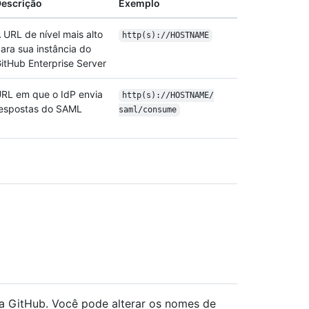
escrição
Exemplo
 URL de nível mais alto
http(s):/
/
HOSTNAME
ara sua instância do
itHub Enterprise Server
RL em que o IdP envia
http(s):/
/
HOSTNAME/
espostas do SAML
saml/
consume
ra GitHub. Você pode alterar os nomes de