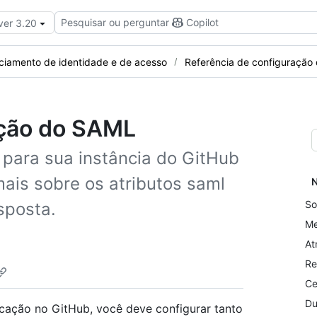
Pesquisar ou perguntar
Copilot
ver 3.20
ciamento de identidade e de acesso
Referência de configuração
ação do SAML
ara sua instância do GitHub
mais sobre os atributos saml
N
So
sposta.
Me
At
Re
Ce
Du
cação no GitHub, você deve configurar tanto