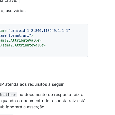
a chave. |
o, use vários
Name
=
"urn:oid:1.2.840.113549.1.1.1"
name-format:uri"
>
saml2:AttributeValue
>
</
saml2:AttributeValue
>
 atenda aos requisitos a seguir.
no documento de resposta raiz e
ination>
 quando o documento de resposta raiz está
Hub ignorará a asserção.