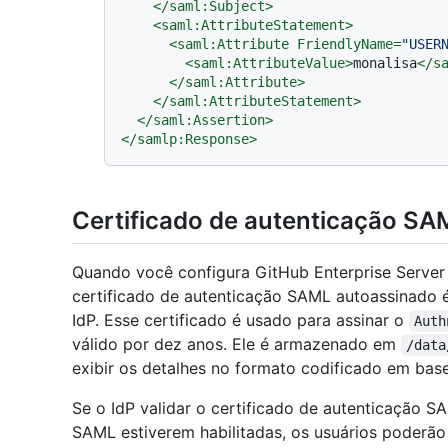
</
saml:Subject
>
<
saml:AttributeStatement
>
<
saml:Attribute
FriendlyName
=
"USER
<
saml:AttributeValue
>
monalisa
</
s
</
saml:Attribute
>
</
saml:AttributeStatement
>
</
saml:Assertion
>
</
samlp:Response
>
Certificado de autenticação S
Quando você configura GitHub Enterprise Server e
certificado de autenticação SAML autoassinado 
IdP. Esse certificado é usado para assinar o
Auth
válido por dez anos. Ele é armazenado em
/data
exibir os detalhes no formato codificado em ba
Se o IdP validar o certificado de autenticação S
SAML estiverem habilitadas, os usuários poderão