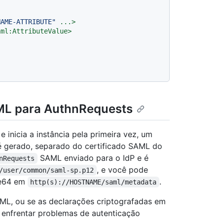
NAME-ATTRIBUTE"
...
>
aml:AttributeValue
>
AML para AuthnRequests
 inicia a instância pela primeira vez, um
é gerado, separado do certificado SAML do
SAML enviado para o IdP e é
nRequests
, e você pode
/user/common/saml-sp.p12
se64 em
.
http(s)://HOSTNAME/saml/metadata
AML, ou se as declarações criptografadas em
 enfrentar problemas de autenticação