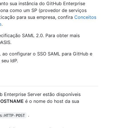
nto sua instância do GitHub Enterprise
iona como um SP (provedor de serviços
ticação para sua empresa, confira
Conceitos
o
.
cificação SAML 2.0. Para obter mais
ASIS.
ML ao configurar o SSO SAML para GitHub e
 seu IdP.
 Enterprise Server estão disponíveis
HOSTNAME
é o nome do host da sua
.
s:HTTP-POST