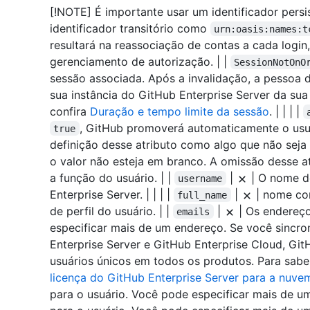
[!NOTE] É importante usar um identificador persi
identificador transitório como
urn:oasis:names:t
resultará na reassociação de contas a cada login,
gerenciamento de autorização. | |
SessionNotOnO
sessão associada. Após a invalidação, a pessoa 
sua instância do GitHub Enterprise Server da su
confira
Duração e tempo limite da sessão
. | | | |
, GitHub promoverá automaticamente o usuá
true
definição desse atributo como algo que não seja
o valor não esteja em branco. A omissão desse at
a função do usuário. | |
|
| O nome de
username
Enterprise Server. | | | |
|
| nome com
full_name
de perfil do usuário. | |
|
| Os endereço
emails
especificar mais de um endereço. Se você sincron
Enterprise Server e GitHub Enterprise Cloud, Gi
usuários únicos em todos os produtos. Para sabe
licença do GitHub Enterprise Server para a nuve
para o usuário. Você pode especificar mais de um