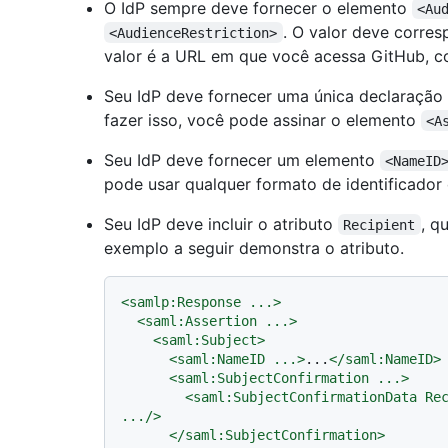
O IdP sempre deve fornecer o elemento
<Au
. O valor deve corre
<AudienceRestriction>
valor é a URL em que você acessa GitHub,
Seu IdP deve fornecer uma única declaração 
fazer isso, você pode assinar o elemento
<A
Seu IdP deve fornecer um elemento
<NameID
pode usar qualquer formato de identificador
Seu IdP deve incluir o atributo
, q
Recipient
exemplo a seguir demonstra o atributo.
<
samlp:Response
...
>
<
saml:Assertion
...
>
<
saml:Subject
>
<
saml:NameID
...
>
...
</
saml:NameID
>
<
saml:SubjectConfirmation
...
>
<
saml:SubjectConfirmationData
Re
...
/>
</
saml:SubjectConfirmation
>