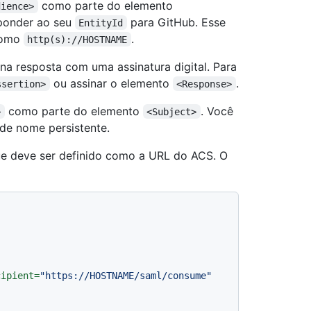
como parte do elemento
dience>
sponder ao seu
para GitHub. Esse
EntityId
 como
.
http(s)://HOSTNAME
na resposta com uma assinatura digital. Para
ou assinar o elemento
.
ssertion>
<Response>
como parte do elemento
. Você
>
<Subject>
 de nome persistente.
ue deve ser definido como a URL do ACS. O
cipient
=
"https://HOSTNAME/saml/consume"