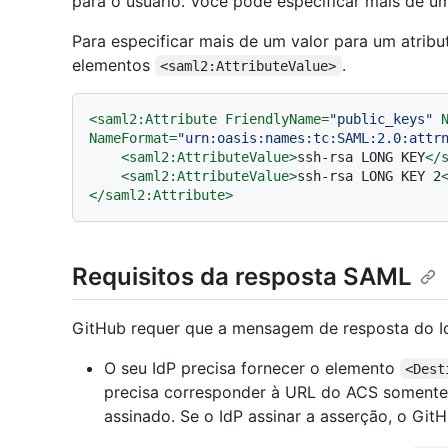
para o usuário. Você pode especificar mais de um
Para especificar mais de um valor para um atribut
elementos
.
<saml2:AttributeValue>
<
saml2:Attribute
FriendlyName
=
"public_keys"
NameFormat
=
"urn:oasis:names:tc:SAML:2.0:attr
<
saml2:AttributeValue
>
ssh-rsa LONG KEY
</
<
saml2:AttributeValue
>
ssh-rsa LONG KEY 2
</
saml2:Attribute
>
Requisitos da resposta SAML
GitHub requer que a mensagem de resposta do IdP
O seu IdP precisa fornecer o elemento
<Dest
precisa corresponder à URL do ACS somente
assinado. Se o IdP assinar a asserção, o Git