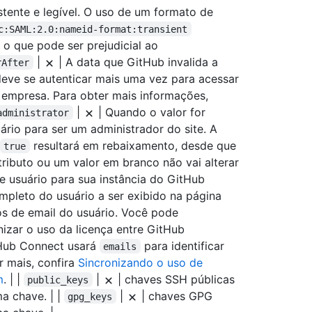
stente e legível. O uso de um formato de
c:SAML:2.0:nameid-format:transient
 o que pode ser prejudicial ao
|
| A data que GitHub invalida a
rAfter
deve se autenticar mais uma vez para acessar
a empresa. Para obter mais informações,
|
| Quando o valor for
administrator
rio para ser um administrador do site. A
resultará em rebaixamento, desde que
true
ributo ou um valor em branco não vai alterar
 usuário para sua instância do GitHub
pleto do usuário a ser exibido na página
s de email do usuário. Você pode
izar o uso da licença entre GitHub
tHub Connect usará
para identificar
emails
r mais, confira
Sincronizando o uso de
m
. | |
|
| chaves SSH públicas
public_keys
a chave. | |
|
| chaves GPG
gpg_keys