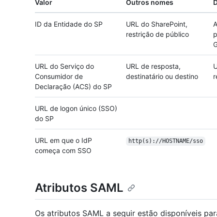
Valor
Outros nomes
D
ID da Entidade do SP
URL do SharePoint,
A
restrição de público
p
G
URL do Serviço do
URL de resposta,
U
Consumidor de
destinatário ou destino
r
Declaração (ACS) do SP
URL de logon único (SSO)
do SP
URL em que o IdP
http(s):/
/
HOSTNAME/
sso
começa com SSO
Atributos SAML
Os atributos SAML a seguir estão disponíveis pa