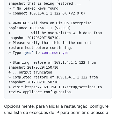
snapshot that is being restored ...
> 
* No leaked keys found
> 
Connect 169.154.1.1:122 OK (v2.9.0)
> 
WARNING: All data on GitHub Enterprise 
appliance 169.154.1.1 (v2.9.0)
> 
         will be overwritten with data from 
snapshot 20170329T150710.
> 
Please verify that this is the correct 
restore host before continuing.
> 
Type 
'yes'
 to 
continue
: 
yes
> 
Starting restore of 169.154.1.1:122 from 
snapshot 20170329T150710
# 
...output truncated
> 
Completed restore of 169.154.1.1:122 from 
snapshot 20170329T150710
> 
Visit https://169.154.1.1/setup/settings to 
review appliance configuration.
Opcionalmente, para validar a restauração, configure
uma lista de exceções de IP para permitir o acesso a