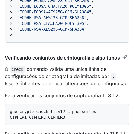
> 
"ECDHE-ECDSA-AES128-GCM-SHA256"
,
> 
"ECDHE-ECDSA-CHACHA20-POLY1305"
,
> 
"ECDHE-ECDSA-AES256-GCM-SHA384"
,
> 
"ECDHE-RSA-AES128-GCM-SHA256"
,
> 
"ECDHE-RSA-CHACHA20-POLY1305"
,
> 
"ECDHE-RSA-AES256-GCM-SHA384"
> 
]
Verificando conjuntos de criptografia e algoritmos
O
comando valida uma única linha de
check
configurações de criptografia delimitadas por
.
,
Isso é útil antes de aplicar alterações de configuração.
Para verificar os conjuntos de criptografia TLS 1.2:
ghe-crypto check tlsv12-ciphersuites 
Para verificar os conjuntos de criptografia do TLS 1.3: