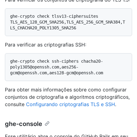
ghe-crypto check tlsv13-ciphersuites 
TLS_AES_128_GCM_SHA256,TLS_AES_256_GCM_SHA384,T
Para verificar as criptografias SSH:
ghe-crypto check ssh-ciphers chacha20-
poly1305@openssh.com,aes256-
Para obter mais informações sobre como configurar
conjuntos de criptografia e algoritmos criptográficos,
consulte
Configurando criptografias TLS e SSH
.
ghe-console
Esse utilitário abre o console do GitHub Rails em seu