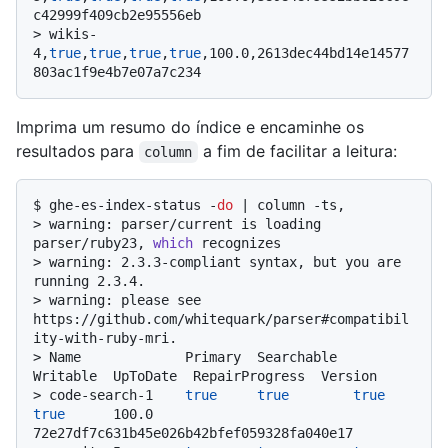
c42999f409cb2e95556eb
> 
wikis-
4,
true
,
true
,
true
,
true
,100.0,2613dec44bd14e14577
803ac1f9e4b7e07a7c234
Imprima um resumo do índice e encaminhe os
resultados para
a fim de facilitar a leitura:
column
$ 
ghe-es-index-status -
do
 | column -ts,
> 
warning: parser/current is loading 
parser/ruby23, 
which
 recognizes
> 
warning: 2.3.3-compliant syntax, but you are 
running 2.3.4.
> 
warning: please see 
https://github.com/whitequark/parser#compatibil
ity-with-ruby-mri.
> 
Name             Primary  Searchable  
Writable  UpToDate  RepairProgress  Version
> 
code-search-1    
true
true
true
true
      100.0           
72e27df7c631b45e026b42bfef059328fa040e17