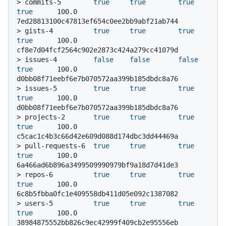
> 
commits-5        
true
true
true
true
      100.0           
7ed28813100c47813ef654c0ee2bb9abf21ab744
> 
gists-4          
true
true
true
true
      100.0           
cf8e7d04fcf2564c902e2873c424a279cc41079d
> 
issues-4         
false
false
false
true
      100.0           
d0bb08f71eebf6e7b070572aa399b185dbdc8a76
> 
issues-5         
true
true
true
true
      100.0           
d0bb08f71eebf6e7b070572aa399b185dbdc8a76
> 
projects-2       
true
true
true
true
      100.0           
c5cac1c4b3c66d42e609d088d174dbc3dd44469a
> 
pull-requests-6  
true
true
true
true
      100.0           
6a466ad6b896a3499509990979bf9a18d7d41de3
> 
repos-6          
true
true
true
true
      100.0           
6c8b5fbba0fc1e409558db411d05e092c1387082
> 
users-5          
true
true
true
true
      100.0           
38984875552bb826c9ec42999f409cb2e95556eb