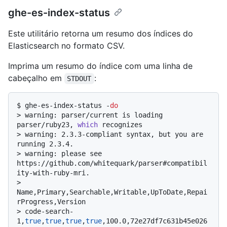
ghe-es-index-status
Este utilitário retorna um resumo dos índices do
Elasticsearch no formato CSV.
Imprima um resumo do índice com uma linha de
cabeçalho em
:
STDOUT
$ 
ghe-es-index-status -
do
> 
warning: parser/current is loading 
parser/ruby23, 
which
 recognizes
> 
warning: 2.3.3-compliant syntax, but you are 
running 2.3.4.
> 
warning: please see 
https://github.com/whitequark/parser#compatibil
ity-with-ruby-mri.
> 
Name,Primary,Searchable,Writable,UpToDate,Repai
rProgress,Version
> 
code-search-
1,
true
,
true
,
true
,
true
,100.0,72e27df7c631b45e026