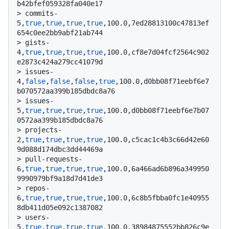
b42bfef059328fa040e17
> 
commits-
5,
true
,
true
,
true
,
true
,100.0,7ed28813100c47813ef
654c0ee2bb9abf21ab744
> 
gists-
4,
true
,
true
,
true
,
true
,100.0,cf8e7d04fcf2564c902
e2873c424a279cc41079d
> 
issues-
4,
false
,
false
,
false
,
true
,100.0,d0bb08f71eebf6e7
b070572aa399b185dbdc8a76
> 
issues-
5,
true
,
true
,
true
,
true
,100.0,d0bb08f71eebf6e7b07
0572aa399b185dbdc8a76
> 
projects-
2,
true
,
true
,
true
,
true
,100.0,c5cac1c4b3c66d42e60
9d088d174dbc3dd44469a
> 
pull-requests-
6,
true
,
true
,
true
,
true
,100.0,6a466ad6b896a349950
9990979bf9a18d7d41de3
> 
repos-
6,
true
,
true
,
true
,
true
,100.0,6c8b5fbba0fc1e40955
8db411d05e092c1387082
> 
users-
5,
true
,
true
,
true
,
true
,100.0,38984875552bb826c9e