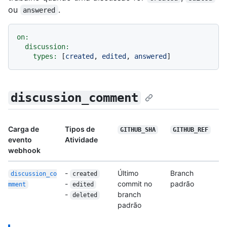
ou
.
answered
on:
discussion:
types:
 [
created
, 
edited
, 
answered
discussion_comment
Carga de
Tipos de
GITHUB_SHA
GITHUB_REF
evento
Atividade
webhook
-
Último
Branch
discussion_co
created
-
commit no
padrão
mment
edited
-
branch
deleted
padrão