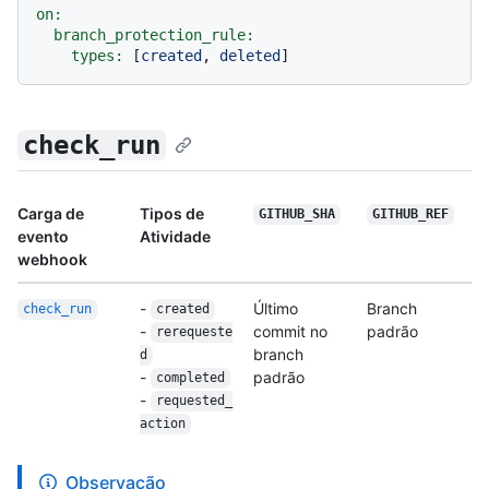
on:
branch_protection_rule:
types:
 [
created
, 
deleted
check_run
Carga de
Tipos de
GITHUB_SHA
GITHUB_REF
evento
Atividade
webhook
-
Último
Branch
check_run
created
-
commit no
padrão
rerequeste
branch
d
-
padrão
completed
-
requested_
action
Observação