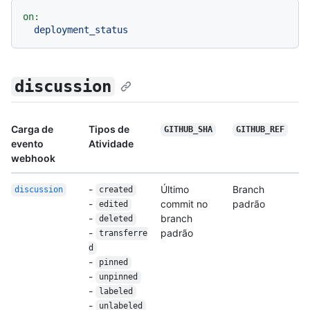
on:
deployment_status
discussion
Carga de
Tipos de
GITHUB_SHA
GITHUB_REF
evento
Atividade
webhook
-
Último
Branch
discussion
created
-
commit no
padrão
edited
-
branch
deleted
-
padrão
transferre
d
-
pinned
-
unpinned
-
labeled
-
unlabeled