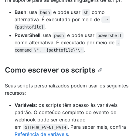
Há suporte para as seguintes linguagens de script:
Bash
: usa
e pode usar
como
bash
sh
alternativa. É executado por meio de
-e 
.
{pathtofile}
PowerShell
: usa
e pode usar
pwsh
powershell
como alternativa. É executado por meio de
-
.
command \". '{pathtofile}'\"
Como escrever os scripts
Seus scripts personalizados podem usar os seguintes
recursos:
Variáveis
: os scripts têm acesso às variáveis
padrão. O conteúdo completo do evento de
webhook pode ser encontrado
em
. Para saber mais, confira
GITHUB_EVENT_PATH
Referência de variáveis
.