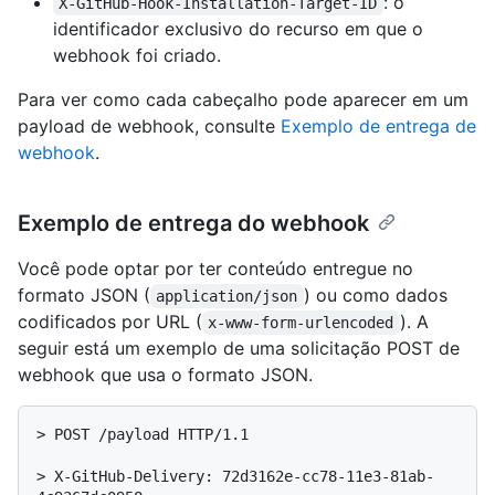
: o
X-GitHub-Hook-Installation-Target-ID
identificador exclusivo do recurso em que o
webhook foi criado.
Para ver como cada cabeçalho pode aparecer em um
payload de webhook, consulte
Exemplo de entrega de
webhook
.
Exemplo de entrega do webhook
Você pode optar por ter conteúdo entregue no
formato JSON (
) ou como dados
application/json
codificados por URL (
). A
x-www-form-urlencoded
seguir está um exemplo de uma solicitação POST de
webhook que usa o formato JSON.
> 
POST /payload HTTP/1.1
> 
X-GitHub-Delivery: 72d3162e-cc78-11e3-81ab-