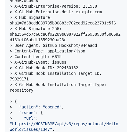
4c9367dc0958
> 
X-GitHub-Enterprise-Version: 2.15.0
> 
X-GitHub-Enterprise-Host: example.com
> 
X-Hub-Signature: 
sha1=7d38cdd689735b008b3c702edd92eea23791c5f6
> 
X-Hub-Signature-256: 
sha256=d57c68ca6f92289e6987922ff26938930f6e66a2
d161ef06abdf1859230aa23c
> 
User-Agent: GitHub-Hookshot/044aadd
> 
Content-Type: application/json
> 
Content-Length: 6615
> 
X-GitHub-Event: issues
> 
X-GitHub-Hook-ID: 292430182
> 
X-GitHub-Hook-Installation-Target-ID: 
79929171
> 
X-GitHub-Hook-Installation-Target-Type: 
repository
> 
{
> 
"action"
: 
"opened"
,
> 
"issue"
: {
> 
"url"
: 
"http(s)://HOSTNAME/api/v3/repos/octocat/Hello-
World/issues/1347"
,