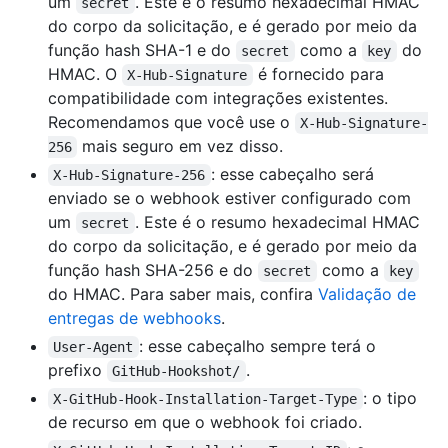
um
. Este é o resumo hexadecimal HMAC
secret
do corpo da solicitação, e é gerado por meio da
função hash SHA-1 e do
como a
do
secret
key
HMAC. O
é fornecido para
X-Hub-Signature
compatibilidade com integrações existentes.
Recomendamos que você use o
X-Hub-Signature-
mais seguro em vez disso.
256
: esse cabeçalho será
X-Hub-Signature-256
enviado se o webhook estiver configurado com
um
. Este é o resumo hexadecimal HMAC
secret
do corpo da solicitação, e é gerado por meio da
função hash SHA-256 e do
como a
secret
key
do HMAC. Para saber mais, confira
Validação de
entregas de webhooks
.
: esse cabeçalho sempre terá o
User-Agent
prefixo
.
GitHub-Hookshot/
: o tipo
X-GitHub-Hook-Installation-Target-Type
de recurso em que o webhook foi criado.