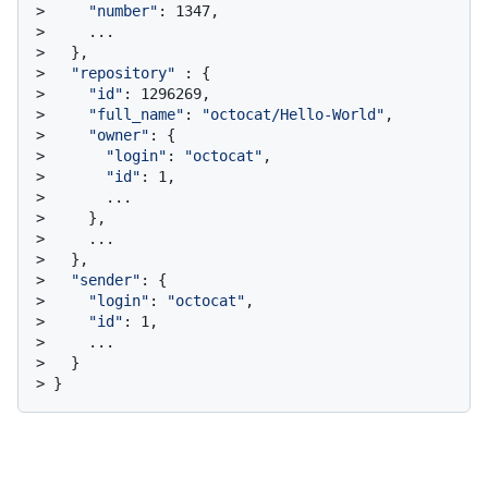
> 
"number"
: 1347,
> 
    ...
> 
  },
> 
"repository"
 : {
> 
"id"
: 1296269,
> 
"full_name"
: 
"octocat/Hello-World"
,
> 
"owner"
: {
> 
"login"
: 
"octocat"
,
> 
"id"
: 1,
> 
      ...
> 
    },
> 
    ...
> 
  },
> 
"sender"
: {
> 
"login"
: 
"octocat"
,
> 
"id"
: 1,
> 
    ...
> 
  }
> 
}