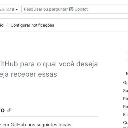
Pesquisar ou perguntar
Copilot
ver 3.19
ão
Configurar notificações
GitHub para o qual você deseja
eja receber essas
N
Op
So
Pe
Re
ão
Es
Co
e em GitHub nos seguintes locais.