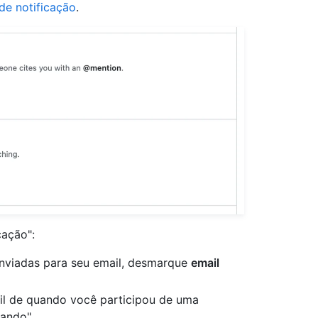
de notificação
.
cação":
enviadas para seu email, desmarque
email
il de quando você participou de uma
ando".