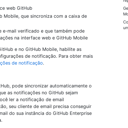
re
face web GitHub
Ge
Mo
b Mobile, que sincroniza com a caixa de
Co
um
e e-mail verificado e que também pode
icações na interface web e GitHub Mobile
GitHub e no GitHub Mobile, habilite as
igurações de notificação. Para obter mais
ções de notificação
.
itHub, pode sincronizar automaticamente o
 que as notificações no GitHub sejam
ê ler a notificação de email
ção, seu cliente de email precisa conseguir
ail do sua instância do GitHub Enterprise
a.