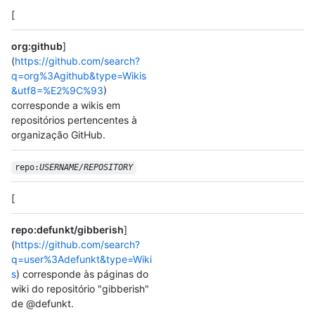
[
org:github
]
(
https://github.com/search?
q=org%3Agithub&type=Wikis
&utf8=%E2%9C%93
)
corresponde a wikis em
repositórios pertencentes à
organização GitHub.
repo:
USERNAME/
REPOSITORY
[
repo:defunkt/gibberish
]
(
https://github.com/search?
q=user%3Adefunkt&type=Wiki
s
) corresponde às páginas do
wiki do repositório "gibberish"
de @defunkt.