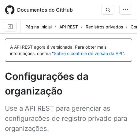
Skip
to
Documentos do GitHub
main
content
Página Inicial
API REST
Registros privados
Co
Nome,
Nome,
Nome,
Nome,
Nome,
Nome,
Nome,
Nome,
Nome,
Nome,
Nome,
Nome,
Nome,
Nome,
Nome,
Tipo,
Tipo,
Tipo,
Tipo,
Tipo,
Tipo,
Tipo,
Tipo,
Tipo,
Tipo,
Tipo,
Tipo,
Tipo,
Tipo,
Tipo,
A API REST agora é versionada.
Para obter mais
Descrição
Descrição
Descrição
Descrição
Descrição
Descrição
Descrição
Descrição
Descrição
Descrição
Descrição
Descrição
Descrição
Descrição
Descrição
informações, confira "
Sobre o controle de versão da API
".
Configurações da
organização
Use a API REST para gerenciar as
configurações de registro privado para
organizações.