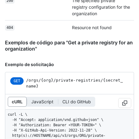
The specified private
200
registry configuration for the
organization
Resource not found
404
Exemplos de código para "Get a private registry for an
organization"
Exemplo de solicitação
/orgs
/{org}
/private-registries
/{secret_
GET
name}
cURL
JavaScript
CLI do GitHub
curl -L \

  -H "Accept: application/vnd.github+json" \

  -H "Authorization: Bearer <YOUR-TOKEN>" \

  -H "X-GitHub-Api-Version: 2022-11-28" \

  http(s)://HOSTNAME/api/v3/orgs/ORG/private-