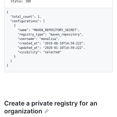
Status: 200
{

  "total_count": 1,

  "configurations": [

    {

      "name": "MAVEN_REPOSITORY_SECRET",

      "registry_type": "maven_repository",

      "username": "monalisa",

      "created_at": "2019-08-10T14:59:22Z",

      "updated_at": "2020-01-10T14:59:22Z",

      "visibility": "selected"

    }

  ]

}
Create a private registry for an
organization