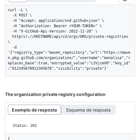
curl -L \

  -X POST \

  -H "Accept: application/vnd.github+json" \

  -H "Authorization: Bearer <YOUR-TOKEN>" \

  -H "X-GitHub-Api-Version: 2022-11-28" \

  http(s)://HOSTNAME/api/v3/orgs/ORG/private-registries 
\

  -d 
'{"registry_type":"maven_repository","url":"https://mave
n.pkg.github.com/organization/","username":"monalisa","r
eplaces_base":true,"encrypted_value":"c2VjcmV0","key_id"
:"012345678912345678","visibility":"private"}'
The organization private registry configuration
Exemplo de resposta
Esquema de resposta
Status: 201
{
