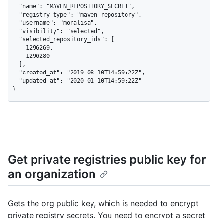
  "name": "MAVEN_REPOSITORY_SECRET",

  "registry_type": "maven_repository",

  "username": "monalisa",

  "visibility": "selected",

  "selected_repository_ids": [

    1296269,

    1296280

  ],

  "created_at": "2019-08-10T14:59:22Z",

  "updated_at": "2020-01-10T14:59:22Z"

}
Get private registries public key for
an organization
Gets the org public key, which is needed to encrypt
private registry secrets. You need to encrypt a secret