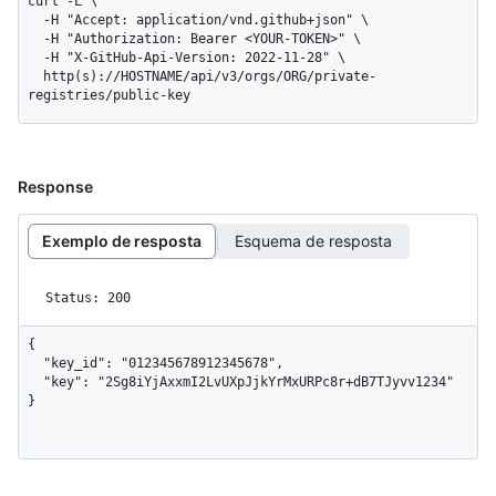
curl -L \

  -H "Accept: application/vnd.github+json" \

  -H "Authorization: Bearer <YOUR-TOKEN>" \

  -H "X-GitHub-Api-Version: 2022-11-28" \

  http(s)://HOSTNAME/api/v3/orgs/ORG/private-
registries/public-key
Response
Exemplo de resposta
Esquema de resposta
Status: 200
{

  "key_id": "012345678912345678",

  "key": "2Sg8iYjAxxmI2LvUXpJjkYrMxURPc8r+dB7TJyvv1234"

}