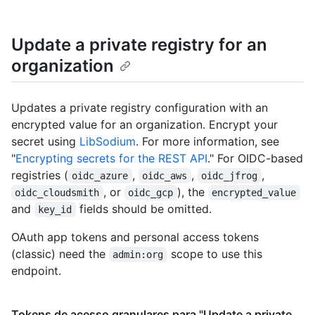
Update a private registry for an
organization
Updates a private registry configuration with an
encrypted value for an organization. Encrypt your
secret using
LibSodium
. For more information, see
"
Encrypting secrets for the REST API
." For OIDC-based
registries (
,
,
,
oidc_azure
oidc_aws
oidc_jfrog
, or
), the
oidc_cloudsmith
oidc_gcp
encrypted_value
and
fields should be omitted.
key_id
OAuth app tokens and personal access tokens
(classic) need the
scope to use this
admin:org
endpoint.
Tokens de acesso granulares para "Update a private