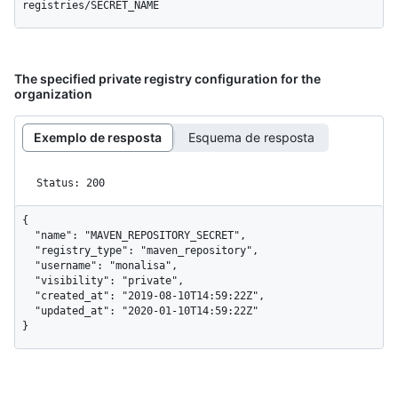
registries/SECRET_NAME
The specified private registry configuration for the
organization
Exemplo de resposta
Esquema de resposta
Status: 200
{

  "name": "MAVEN_REPOSITORY_SECRET",

  "registry_type": "maven_repository",

  "username": "monalisa",

  "visibility": "private",

  "created_at": "2019-08-10T14:59:22Z",

  "updated_at": "2020-01-10T14:59:22Z"

}