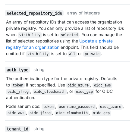
array of integers
selected_repository_ids
An array of repository IDs that can access the organization
private registry. You can only provide a list of repository IDs
when
is set to
. You can manage the
visibility
selected
list of selected repositories using the
Update a private
registry for an organization
endpoint. This field should be
omitted if
is set to
or
.
visibility
all
private
string
auth_type
The authentication type for the private registry. Defaults
to
if not specified. Use
,
,
token
oidc_azure
oidc_aws
,
, or
for OIDC
oidc_jfrog
oidc_cloudsmith
oidc_gcp
authentication.
Pode ser um dos
:
,
,
,
token
username_password
oidc_azure
,
,
,
oidc_aws
oidc_jfrog
oidc_cloudsmith
oidc_gcp
string
tenant_id