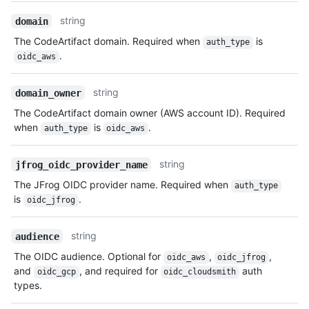
string
domain
The CodeArtifact domain. Required when
is
auth_type
.
oidc_aws
string
domain_owner
The CodeArtifact domain owner (AWS account ID). Required
when
is
.
auth_type
oidc_aws
string
jfrog_oidc_provider_name
The JFrog OIDC provider name. Required when
auth_type
is
.
oidc_jfrog
string
audience
The OIDC audience. Optional for
,
,
oidc_aws
oidc_jfrog
and
, and required for
auth
oidc_gcp
oidc_cloudsmith
types.