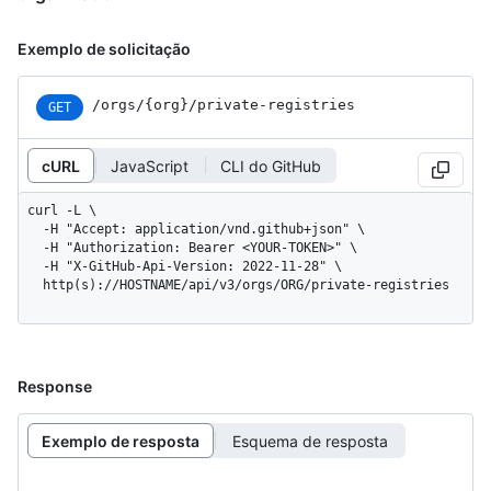
Exemplo de solicitação
/orgs
/{org}
/private-registries
GET
cURL
JavaScript
CLI do GitHub
curl -L \

  -H "Accept: application/vnd.github+json" \

  -H "Authorization: Bearer <YOUR-TOKEN>" \

  -H "X-GitHub-Api-Version: 2022-11-28" \

  http(s)://HOSTNAME/api/v3/orgs/ORG/private-registries
Response
Exemplo de resposta
Esquema de resposta