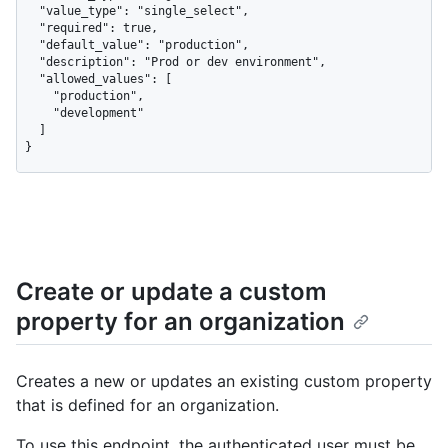
  "value_type": "single_select",

  "required": true,

  "default_value": "production",

  "description": "Prod or dev environment",

  "allowed_values": [

    "production",

    "development"

  ]

}
Create or update a custom
property for an organization
Creates a new or updates an existing custom property
that is defined for an organization.
To use this endpoint, the authenticated user must be