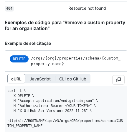
Resource not found
404
Exemplos de código para "Remove a custom property
for an organization"
Exemplo de solicitação
/orgs
/{org}
/properties
/schema
/{custom_
DELETE
property_
name}
cURL
JavaScript
CLI do GitHub
curl -L \

  -X DELETE \

  -H "Accept: application/vnd.github+json" \

  -H "Authorization: Bearer <YOUR-TOKEN>" \

  -H "X-GitHub-Api-Version: 2022-11-28" \

http(s)://HOSTNAME/api/v3/orgs/ORG/properties/schema/CUS
TOM_PROPERTY_NAME