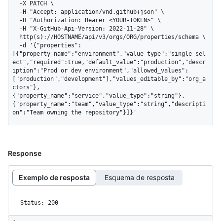
  -X PATCH \

  -H "Accept: application/vnd.github+json" \

  -H "Authorization: Bearer <YOUR-TOKEN>" \

  -H "X-GitHub-Api-Version: 2022-11-28" \

  http(s)://HOSTNAME/api/v3/orgs/ORG/properties/schema \

  -d '{"properties":
[{"property_name":"environment","value_type":"single_sel
ect","required":true,"default_value":"production","descr
iption":"Prod or dev environment","allowed_values":
["production","development"],"values_editable_by":"org_a
ctors"},
{"property_name":"service","value_type":"string"},
{"property_name":"team","value_type":"string","descripti
on":"Team owning the repository"}]}'
Response
Exemplo de resposta
Esquema de resposta
Status: 200