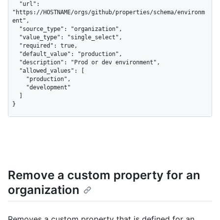
  "url": 
"https://HOSTNAME/orgs/github/properties/schema/environm
ent",

  "source_type": "organization",

  "value_type": "single_select",

  "required": true,

  "default_value": "production",

  "description": "Prod or dev environment",

  "allowed_values": [

    "production",

    "development"

  ]

}
Remove a custom property for an
organization
Removes a custom property that is defined for an