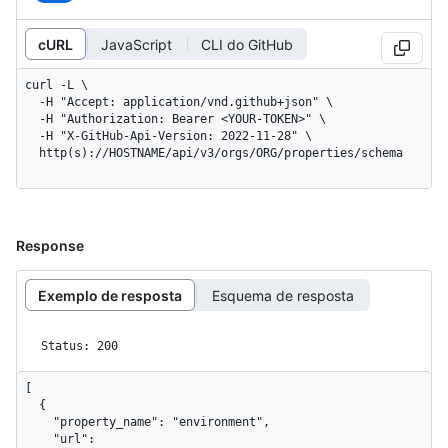
cURL
JavaScript
CLI do GitHub
curl -L \

  -H "Accept: application/vnd.github+json" \

  -H "Authorization: Bearer <YOUR-TOKEN>" \

  -H "X-GitHub-Api-Version: 2022-11-28" \

  http(s)://HOSTNAME/api/v3/orgs/ORG/properties/schema
Response
Exemplo de resposta
Esquema de resposta
Status: 200
[

  {

    "property_name": "environment",

    "url": 