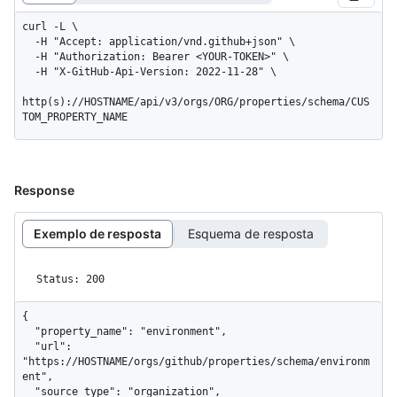
curl -L \

  -H "Accept: application/vnd.github+json" \

  -H "Authorization: Bearer <YOUR-TOKEN>" \

  -H "X-GitHub-Api-Version: 2022-11-28" \

http(s)://HOSTNAME/api/v3/orgs/ORG/properties/schema/CUS
TOM_PROPERTY_NAME
Response
Exemplo de resposta
Esquema de resposta
Status: 200
{

  "property_name": "environment",

  "url": 
"https://HOSTNAME/orgs/github/properties/schema/environm
ent",

  "source_type": "organization",
