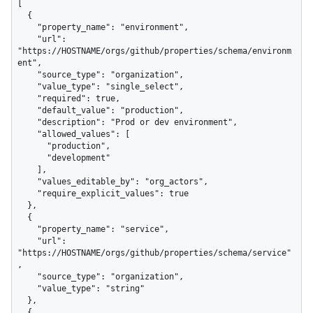
[

  {

    "property_name": "environment",

    "url": 
"https://HOSTNAME/orgs/github/properties/schema/environm
ent",

    "source_type": "organization",

    "value_type": "single_select",

    "required": true,

    "default_value": "production",

    "description": "Prod or dev environment",

    "allowed_values": [

      "production",

      "development"

    ],

    "values_editable_by": "org_actors",

    "require_explicit_values": true

  },

  {

    "property_name": "service",

    "url": 
"https://HOSTNAME/orgs/github/properties/schema/service"
,

    "source_type": "organization",

    "value_type": "string"

  },

  {
