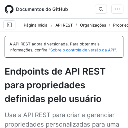
Skip
to
Documentos do GitHub
main
content
Página Inicial
API REST
Organizações
Proprie
Nome,
Nome,
Nome,
Nome,
Nome,
Nome,
Nome,
Nome,
Nome,
Nome,
Nome,
Nome,
Nome,
Nome,
Nome,
Nome,
Nome,
Nome,
Tipo,
Tipo,
Tipo,
Tipo,
Tipo,
Tipo,
Tipo,
Tipo,
Tipo,
Tipo,
Tipo,
Tipo,
Tipo,
Tipo,
Tipo,
Tipo,
Tipo,
Tipo,
A API REST agora é versionada.
Para obter mais
Descrição
Descrição
Descrição
Descrição
Descrição
Descrição
Descrição
Descrição
Descrição
Descrição
Descrição
Descrição
Descrição
Descrição
Descrição
Descrição
Descrição
Descrição
informações, confira "
Sobre o controle de versão da API
".
Endpoints de API REST
para propriedades
definidas pelo usuário
Use a API REST para criar e gerenciar
propriedades personalizadas para uma