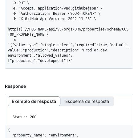
  -X PUT \

  -H "Accept: application/vnd.github+json" \

  -H "Authorization: Bearer <YOUR-TOKEN>" \

  -H "X-GitHub-Api-Version: 2022-11-28" \

http(s)://HOSTNAME/api/v3/orgs/ORG/properties/schema/CUS
TOM_PROPERTY_NAME \

  -d 
'{"value_type":"single_select","required":true,"default_
value":"production","description":"Prod or dev 
environment","allowed_values":
["production","development"]}'
Response
Exemplo de resposta
Esquema de resposta
Status: 200
{

  "property_name": "environment",
