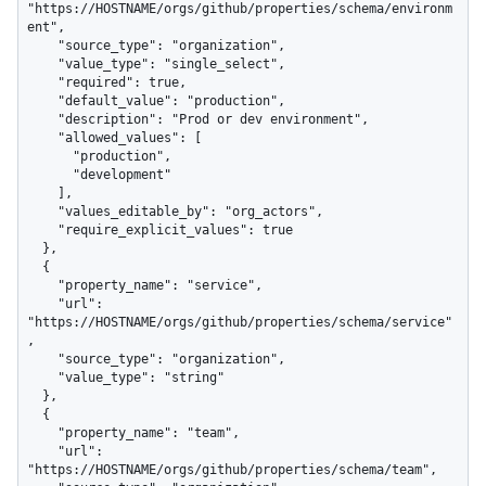
"https://HOSTNAME/orgs/github/properties/schema/environm
ent",

    "source_type": "organization",

    "value_type": "single_select",

    "required": true,

    "default_value": "production",

    "description": "Prod or dev environment",

    "allowed_values": [

      "production",

      "development"

    ],

    "values_editable_by": "org_actors",

    "require_explicit_values": true

  },

  {

    "property_name": "service",

    "url": 
"https://HOSTNAME/orgs/github/properties/schema/service"
,

    "source_type": "organization",

    "value_type": "string"

  },

  {

    "property_name": "team",

    "url": 
"https://HOSTNAME/orgs/github/properties/schema/team",
