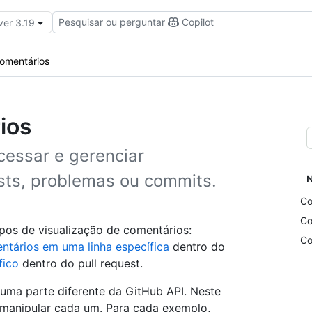
Pesquisar ou perguntar
Copilot
ver 3.19
omentários
ios
cessar e gerenciar
sts, problemas ou commits.
N
Co
Co
ipos de visualização de comentários:
Co
ntários em uma linha específica
dentro do
fico
dentro do pull request.
uma parte diferente da GitHub API. Neste
manipular cada um. Para cada exemplo,