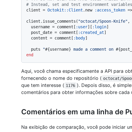
# Instead, set and test environment variable
client = 
Octokit::Client
.new 
:access_token
 =
client.issue_comments(
"octocat/Spoon-Knife"
,
  username = comment[
:user
][
:login
]

  post_date = comment[
:created_at
]

  content = comment[
:body
]

  puts 
"
#{username}
 made a comment on 
#{post
end
Aqui, você chama especificamente a API para obt
fornecendo o nome do repositório (
octocat/Spoo
que tem interesse (
). Depois disso, é simp
1176
comentários para obter informações sobre cada 
Comentários em uma linha de Pu
Na exibição de comparação, você pode iniciar u