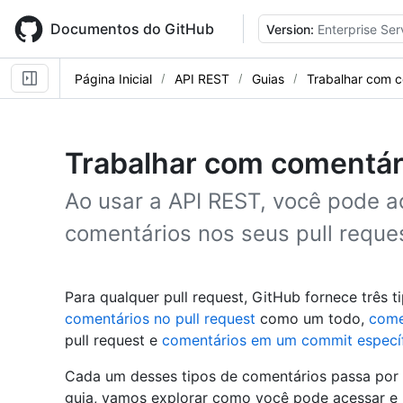
Skip
to
Documentos do GitHub
Version:
Enterprise Ser
main
content
Página Inicial
API REST
Guias
Trabalhar com c
Trabalhar com comentár
Ao usar a API REST, você pode a
comentários nos seus pull reque
Para qualquer pull request, GitHub fornece três t
comentários no pull request
como um todo,
come
pull request e
comentários em um commit especí
Cada um desses tipos de comentários passa por 
guia, vamos explorar como você pode acessar e 