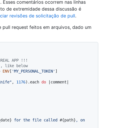
ll. Esses comentários ocorrem nas linhas
nto de extremidade dessa discussão é
ar revisões de solicitação de pull
.
 pull request feitos em arquivos, dado um
 REAL APP !!!
s, like below
> 
ENV
[
'MY_PERSONAL_TOKEN'
]

Knife"
, 
1176
).each 
do
 |
comment
|

_date}
 for the file called 
#{path}
, on 