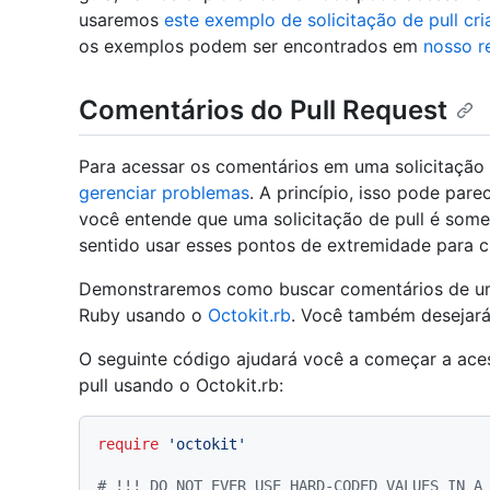
usaremos
este exemplo de solicitação de pull cr
os exemplos podem ser encontrados em
nosso r
Comentários do Pull Request
Para acessar os comentários em uma solicitação 
gerenciar problemas
. A princípio, isso pode pare
você entende que uma solicitação de pull é som
sentido usar esses pontos de extremidade para cr
Demonstraremos como buscar comentários de uma 
Ruby usando o
Octokit.rb
. Você também desejará
O seguinte código ajudará você a começar a ace
pull usando o Octokit.rb:
require
'octokit'
# !!! DO NOT EVER USE HARD-CODED VALUES IN A