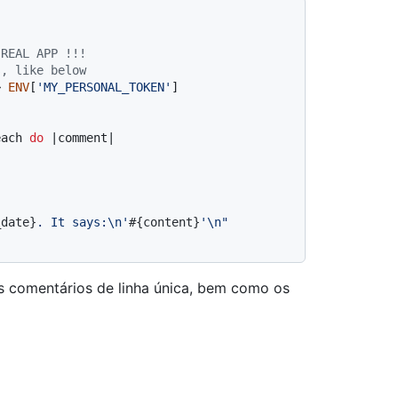
 REAL APP !!!
s, like below
> 
ENV
[
'MY_PERSONAL_TOKEN'
]

, 
each 
do
 |
comment
|

_date}
. It says:\n'
#{content}
'\n"
s comentários de linha única, bem como os