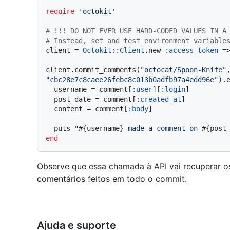
require
'octokit'
# !!! DO NOT EVER USE HARD-CODED VALUES IN A
# Instead, set and test environment variable
client = 
Octokit::Client
.new 
:access_token
 =
client.commit_comments(
"octocat/Spoon-Knife"
"cbc28e7c8caee26febc8c013b0adfb97a4edd96e"
).
  username = comment[
:user
][
:login
]

  post_date = comment[
:created_at
]

  content = comment[
:body
]

  puts 
"
#{username}
 made a comment on 
#{post
end
Observe que essa chamada à API vai recuperar o
comentários feitos em todo o commit.
Ajuda e suporte