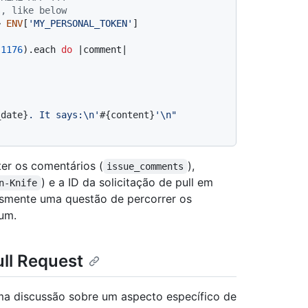
s, like below
> 
ENV
[
'MY_PERSONAL_TOKEN'
]

 
1176
).each 
do
 |
comment
|

_date}
. It says:\n'
#{content}
'\n"
er os comentários (
),
issue_comments
) e a ID da solicitação de pull em
n-Knife
lesmente uma questão de percorrer os
um.
ll Request
ma discussão sobre um aspecto específico de