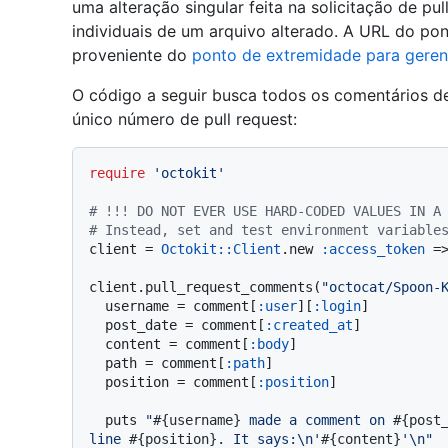
uma alteração singular feita na solicitação de pu
individuais de um arquivo alterado. A URL do po
proveniente do
ponto de extremidade para gerenci
O código a seguir busca todos os comentários de
único número de pull request:
require
'octokit'
# !!! DO NOT EVER USE HARD-CODED VALUES IN A
# Instead, set and test environment variable
client = 
Octokit::Client
.new 
:access_token
 =
client.pull_request_comments(
"octocat/Spoon-
  username = comment[
:user
][
:login
]

  post_date = comment[
:created_at
]

  content = comment[
:body
]

  path = comment[
:path
]

  position = comment[
:position
]

  puts 
"
#{username}
 made a comment on 
#{post
line 
#{position}
. It says:\n'
#{content}
'\n"