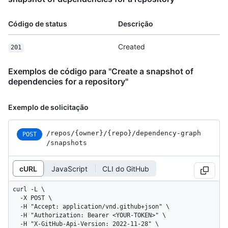
Código de status
Descrição
Created
201
Exemplos de código para "Create a snapshot of
dependencies for a repository"
Exemplo de solicitação
/repos
/{owner}
/{repo}
/dependency-graph
POST
/snapshots
cURL
JavaScript
CLI do GitHub
curl -L \

  -X POST \

  -H "Accept: application/vnd.github+json" \

  -H "Authorization: Bearer <YOUR-TOKEN>" \

  -H "X-GitHub-Api-Version: 2022-11-28" \
