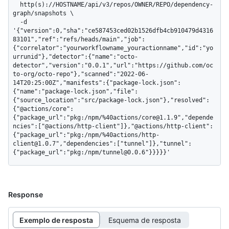
  http(s)://HOSTNAME/api/v3/repos/OWNER/REPO/dependency-
graph/snapshots \

  -d 
'{"version":0,"sha":"ce587453ced02b1526dfb4cb910479d4316
83101","ref":"refs/heads/main","job":
{"correlator":"yourworkflowname_youractionname","id":"yo
urrunid"},"detector":{"name":"octo-
detector","version":"0.0.1","url":"https://github.com/oc
to-org/octo-repo"},"scanned":"2022-06-
14T20:25:00Z","manifests":{"package-lock.json":
{"name":"package-lock.json","file":
{"source_location":"src/package-lock.json"},"resolved":
{"@actions/core":
{"package_url":"pkg:/npm/%40actions/core@1.1.9","depende
ncies":["@actions/http-client"]},"@actions/http-client":
{"package_url":"pkg:/npm/%40actions/http-
client@1.0.7","dependencies":["tunnel"]},"tunnel":
{"package_url":"pkg:/npm/tunnel@0.0.6"}}}}}'
Response
Exemplo de resposta
Esquema de resposta