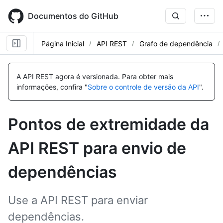
Skip
to
Documentos do GitHub
main
content
Página Inicial
API REST
Grafo de dependência
Nome,
Nome,
Nome,
Tipo,
Tipo,
Tipo,
A API REST agora é versionada.
Para obter mais
Descrição
Descrição
Descrição
informações, confira "
Sobre o controle de versão da API
".
Pontos de extremidade da
API REST para envio de
dependências
Use a API REST para enviar
dependências.