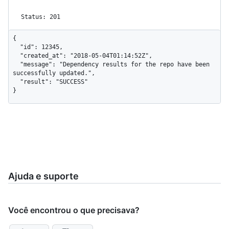
Status: 201
{

  "id": 12345,

  "created_at": "2018-05-04T01:14:52Z",

  "message": "Dependency results for the repo have been 
successfully updated.",

  "result": "SUCCESS"

}
Ajuda e suporte
Você encontrou o que precisava?