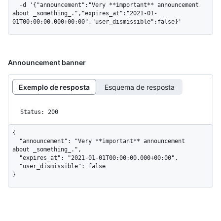
  -d '{"announcement":"Very **important** announcement 
about _something_.","expires_at":"2021-01-
01T00:00:00.000+00:00","user_dismissible":false}'
Announcement banner
Exemplo de resposta
Esquema de resposta
Status: 200
{

  "announcement": "Very **important** announcement 
about _something_.",

  "expires_at": "2021-01-01T00:00:00.000+00:00",

  "user_dismissible": false

}