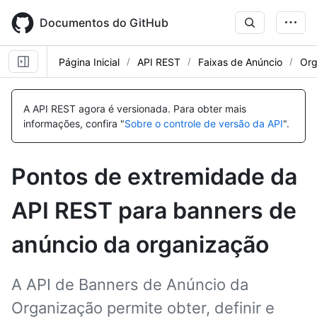
Skip
to
Documentos do GitHub
main
content
Página Inicial
API REST
Faixas de Anúncio
Org
Nome,
Nome,
Nome,
Nome,
Nome,
Nome,
Nome,
Tipo,
Tipo,
Tipo,
Tipo,
Tipo,
Tipo,
Tipo,
A API REST agora é versionada.
Para obter mais
Descrição
Descrição
Descrição
Descrição
Descrição
Descrição
Descrição
informações, confira "
Sobre o controle de versão da API
".
Pontos de extremidade da
API REST para banners de
anúncio da organização
A API de Banners de Anúncio da
Organização permite obter, definir e