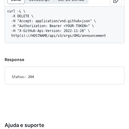
curl -L \

  -X DELETE \

  -H "Accept: application/vnd.github+json" \

  -H "Authorization: Bearer <YOUR-TOKEN>" \

  -H "X-GitHub-Api-Version: 2022-11-28" \

  http(s)://HOSTNAME/api/v3/orgs/ORG/announcement
Response
Status: 204
Ajuda e suporte