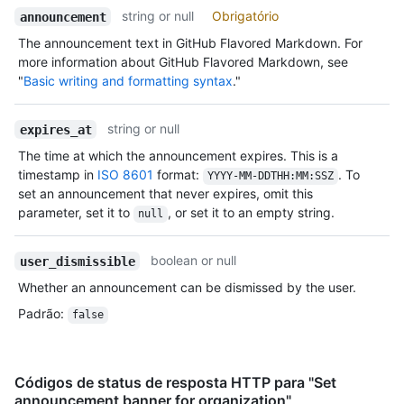
string or null
Obrigatório
announcement
The announcement text in GitHub Flavored Markdown. For
more information about GitHub Flavored Markdown, see
"
Basic writing and formatting syntax
."
string or null
expires_at
The time at which the announcement expires. This is a
timestamp in
ISO 8601
format:
. To
YYYY-MM-DDTHH:MM:SSZ
set an announcement that never expires, omit this
parameter, set it to
, or set it to an empty string.
null
boolean or null
user_dismissible
Whether an announcement can be dismissed by the user.
Padrão
:
false
Códigos de status de resposta HTTP para "Set
announcement banner for organization"