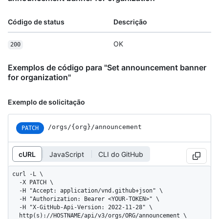
Código de status
Descrição
OK
200
Exemplos de código para "Set announcement banner
for organization"
Exemplo de solicitação
/orgs/{org}/announcement
PATCH
cURL
JavaScript
CLI do GitHub
curl -L \

  -X PATCH \

  -H "Accept: application/vnd.github+json" \

  -H "Authorization: Bearer <YOUR-TOKEN>" \

  -H "X-GitHub-Api-Version: 2022-11-28" \

  http(s)://HOSTNAME/api/v3/orgs/ORG/announcement \
