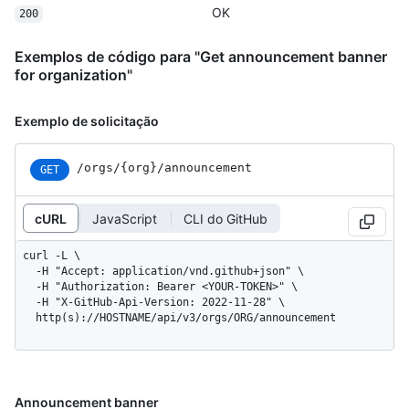
OK
200
Exemplos de código para "Get announcement banner
for organization"
Exemplo de solicitação
/orgs/{org}/announcement
GET
cURL
JavaScript
CLI do GitHub
curl -L \

  -H "Accept: application/vnd.github+json" \

  -H "Authorization: Bearer <YOUR-TOKEN>" \

  -H "X-GitHub-Api-Version: 2022-11-28" \

  http(s)://HOSTNAME/api/v3/orgs/ORG/announcement
Announcement banner