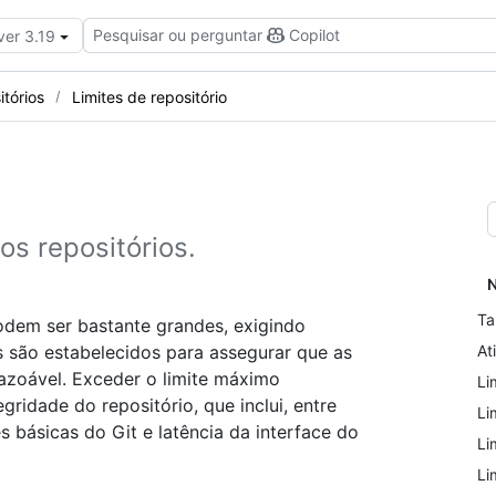
Pesquisar ou perguntar
Copilot
ver 3.19
itórios
Limites de repositório
os repositórios.
N
Ta
odem ser bastante grandes, exigindo
s são estabelecidos para assegurar que as
At
azoável. Exceder o limite máximo
Li
idade do repositório, que inclui, entre
Li
 básicas do Git e latência da interface do
Li
Li