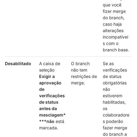
que você
fizer merge
do branch,
caso haja
alterações
incompatívei
s com o
branch base.
Desabilitado
A caixa de
O branch
Se as
seleção
não tem
verificações
Exigir a
restrições de
de status
aprovação
merge.
obrigatórias
de
não
verificações
estiverem
de status
habilitadas,
antes da
os
mesclagem*
colaboradore
***não
está
s poderão
marcada.
fazer merge
do branch a