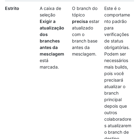
Estrito
A caixa de
O branch do
Este é o
seleção
tópico
comportame
Exigir a
precisa
estar
nto padrão
atualização
atualizado
para
dos
com o
verificações
branches
branch base
de status
antes da
antes da
obrigatórias.
mesclagem
mesclagem.
Podem ser
está
necessários
marcada.
mais builds,
pois você
precisará
atualizar o
branch
principal
depois que
outros
colaboradore
s atualizarem
o branch de
destino.