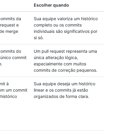
Escolher quando
commits da
Sua equipe valoriza um histórico
 request e
completo ou os commits
 de merge
individuais são significativos por
si só.
commits do
Um pull request representa uma
 único commit
única alteração lógica,
e.
especialmente com muitos
commits de correção pequenos.
mit à
Sua equipe deseja um histórico
sem um commit
linear e os commits já estão
histórico
organizados de forma clara.