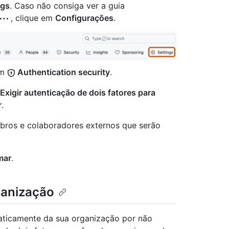
ngs
. Caso não consiga ver a guia
, clique em
Configurações
.
em
Authentication security
.
Exigir autenticação de dois fatores para
r
.
mbros e colaboradores externos que serão
mar
.
ganização
aticamente da sua organização por não