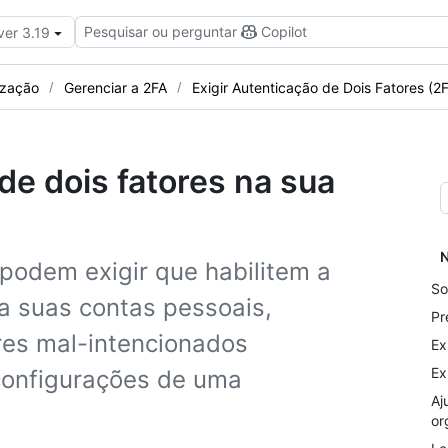
Pesquisar ou perguntar
Copilot
ver 3.19
ização
Gerenciar a 2FA
Exigir Autenticação de Dois Fatores (2
de dois fatores na sua
N
 podem exigir que habilitem a
So
ra suas contas pessoais,
Pr
ores mal-intencionados
Ex
Ex
configurações de uma
Aj
or