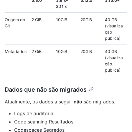
3.8.0
3.8.x-
3.12.x
3.13.0+
3.11.x
Origem do
2 GiB
10GiB
20GiB
40 GB
Git
(visualiza
ção
pública)
Metadados
2 GiB
10GiB
20GiB
40 GB
(visualiza
ção
pública)
Dados que não são migrados
Atualmente, os dados a seguir
não
são migrados.
Logs de auditoria
Code scanning Resultados
Codespaces Segredos