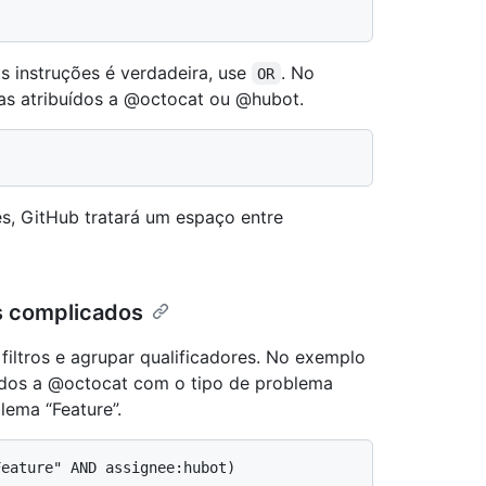
s instruções é verdadeira, use
. No
OR
as atribuídos a @octocat ou @hubot.
s, GitHub tratará um espaço entre
s complicados
iltros e agrupar qualificadores. No exemplo
uídos a @octocat com o tipo de problema
lema “Feature”.