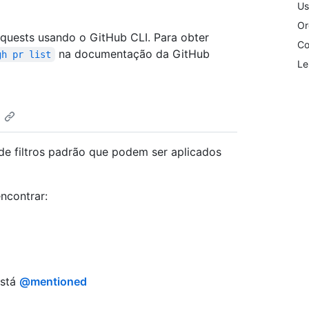
Us
Or
equests usando o GitHub CLI. Para obter
Co
na documentação da GitHub
gh pr list
Le
de filtros padrão que podem ser aplicados
encontrar:
está
@mentioned