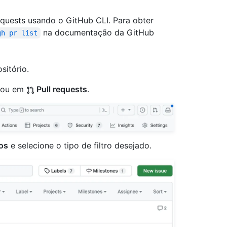
equests usando o GitHub CLI. Para obter
na documentação da GitHub
gh pr list
sitório.
ou em
Pull requests
.
ros
e selecione o tipo de filtro desejado.