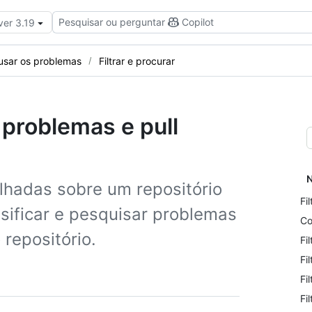
Pesquisar ou perguntar
Copilot
ver 3.19
sar os problemas
Filtrar e procurar
 problemas e pull
N
lhadas sobre um repositório
Fi
ssificar e pesquisar problemas
Co
 repositório.
Fi
Fi
Fi
Fi