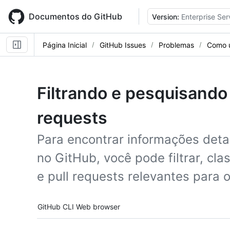
Skip
to
Documentos do GitHub
Version:
Enterprise Ser
main
content
Página Inicial
GitHub Issues
Problemas
Como u
Filtrando e pesquisando
requests
Para encontrar informações deta
no GitHub, você pode filtrar, cla
e pull requests relevantes para o
Tool navigation
GitHub CLI
Web browser