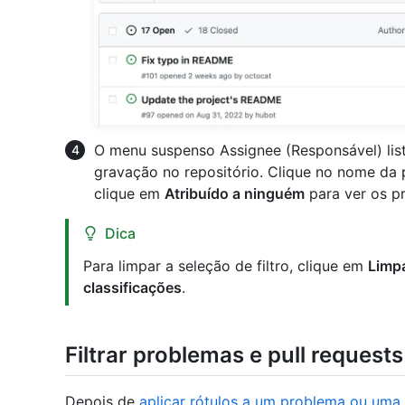
O menu suspenso Assignee (Responsável) lis
gravação no repositório. Clique no nome da p
clique em
Atribuído a ninguém
para ver os p
Dica
Para limpar a seleção de filtro, clique em
Limpa
classificações
.
Filtrar problemas e pull requests
Depois de
aplicar rótulos a um problema ou uma s