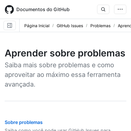
Skip
to
Documentos do GitHub
main
content
Página Inicial
GitHub Issues
Problemas
Aprend
Aprender sobre problemas
Saiba mais sobre problemas e como
aproveitar ao máximo essa ferramenta
avançada.
Sobre problemas
Saiba como você pode usar GitHub Issues para