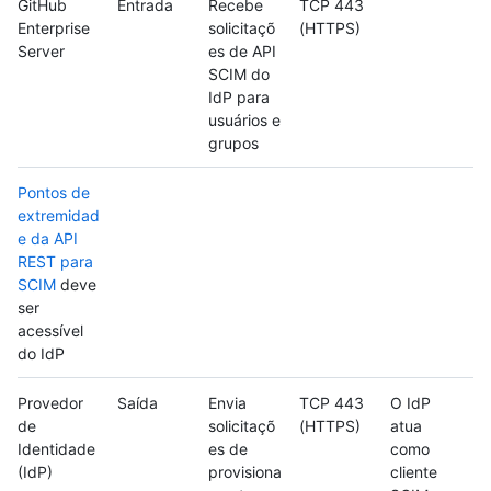
GitHub
Entrada
Recebe
TCP 443
Enterprise
solicitaçõ
(HTTPS)
Server
es de API
SCIM do
IdP para
usuários e
grupos
Pontos de
extremidad
e da API
REST para
SCIM
deve
ser
acessível
do IdP
Provedor
Saída
Envia
TCP 443
O IdP
de
solicitaçõ
(HTTPS)
atua
Identidade
es de
como
(IdP)
provisiona
cliente