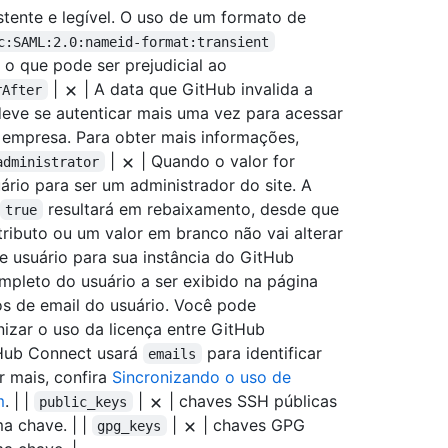
stente e legível. O uso de um formato de
c:SAML:2.0:nameid-format:transient
 o que pode ser prejudicial ao
|
| A data que GitHub invalida a
rAfter
deve se autenticar mais uma vez para acessar
a empresa. Para obter mais informações,
|
| Quando o valor for
administrator
rio para ser um administrador do site. A
resultará em rebaixamento, desde que
true
ributo ou um valor em branco não vai alterar
 usuário para sua instância do GitHub
pleto do usuário a ser exibido na página
s de email do usuário. Você pode
izar o uso da licença entre GitHub
tHub Connect usará
para identificar
emails
r mais, confira
Sincronizando o uso de
m
. | |
|
| chaves SSH públicas
public_keys
a chave. | |
|
| chaves GPG
gpg_keys