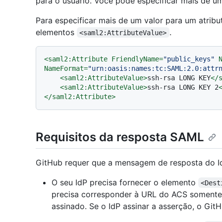
para o usuário. Você pode especificar mais de um
Para especificar mais de um valor para um atribut
elementos
.
<saml2:AttributeValue>
<
saml2:Attribute
FriendlyName
=
"public_keys"
NameFormat
=
"urn:oasis:names:tc:SAML:2.0:attr
<
saml2:AttributeValue
>
ssh-rsa LONG KEY
</
<
saml2:AttributeValue
>
ssh-rsa LONG KEY 2
</
saml2:Attribute
>
Requisitos da resposta SAML
GitHub requer que a mensagem de resposta do IdP
O seu IdP precisa fornecer o elemento
<Dest
precisa corresponder à URL do ACS somente
assinado. Se o IdP assinar a asserção, o Git