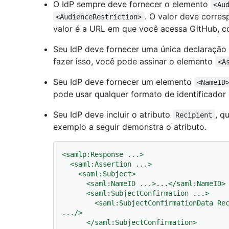
O IdP sempre deve fornecer o elemento
<Au
. O valor deve corre
<AudienceRestriction>
valor é a URL em que você acessa GitHub,
Seu IdP deve fornecer uma única declaração 
fazer isso, você pode assinar o elemento
<A
Seu IdP deve fornecer um elemento
<NameID
pode usar qualquer formato de identificador
Seu IdP deve incluir o atributo
, q
Recipient
exemplo a seguir demonstra o atributo.
<
samlp:Response
...
>
<
saml:Assertion
...
>
<
saml:Subject
>
<
saml:NameID
...
>
...
</
saml:NameID
>
<
saml:SubjectConfirmation
...
>
<
saml:SubjectConfirmationData
Re
...
/>
</
saml:SubjectConfirmation
>