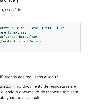
a chave. |
o, use vários
Name
=
"urn:oid:1.2.840.113549.1.1.1"
name-format:uri"
>
saml2:AttributeValue
>
</
saml2:AttributeValue
>
 atenda aos requisitos a seguir.
no documento de resposta raiz e
ination>
 quando o documento de resposta raiz está
Hub ignorará a asserção.