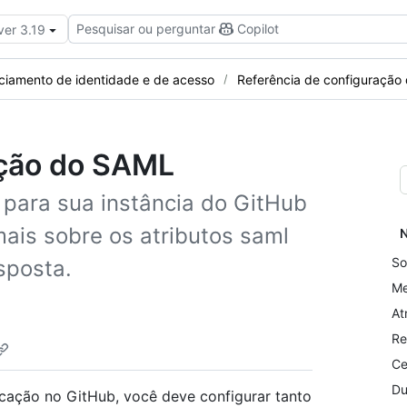
Pesquisar ou perguntar
Copilot
ver 3.19
ciamento de identidade e de acesso
Referência de configuração
ação do SAML
ara sua instância do GitHub
mais sobre os atributos saml
N
So
sposta.
Me
At
Re
Ce
Du
cação no GitHub, você deve configurar tanto