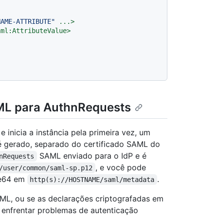
NAME-ATTRIBUTE"
...
>
aml:AttributeValue
>
AML para AuthnRequests
 inicia a instância pela primeira vez, um
é gerado, separado do certificado SAML do
SAML enviado para o IdP e é
nRequests
, e você pode
/user/common/saml-sp.p12
se64 em
.
http(s)://HOSTNAME/saml/metadata
AML, ou se as declarações criptografadas em
 enfrentar problemas de autenticação