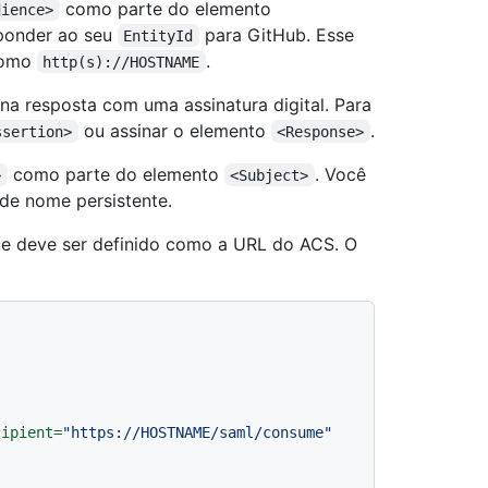
como parte do elemento
dience>
sponder ao seu
para GitHub. Esse
EntityId
 como
.
http(s)://HOSTNAME
na resposta com uma assinatura digital. Para
ou assinar o elemento
.
ssertion>
<Response>
como parte do elemento
. Você
>
<Subject>
 de nome persistente.
ue deve ser definido como a URL do ACS. O
cipient
=
"https://HOSTNAME/saml/consume"