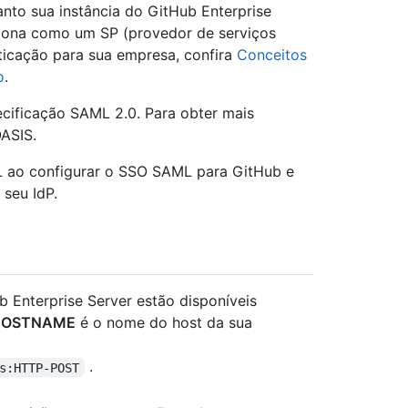
nto sua instância do GitHub Enterprise
iona como um SP (provedor de serviços
ticação para sua empresa, confira
Conceitos
o
.
cificação SAML 2.0. Para obter mais
ASIS.
ML ao configurar o SSO SAML para GitHub e
 seu IdP.
 Enterprise Server estão disponíveis
HOSTNAME
é o nome do host da sua
.
s:HTTP-POST