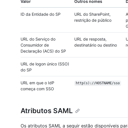
Valor
Outros nomes
D
ID da Entidade do SP
URL do SharePoint,
A
restrição de público
p
G
URL do Serviço do
URL de resposta,
U
Consumidor de
destinatário ou destino
r
Declaração (ACS) do SP
URL de logon único (SSO)
do SP
URL em que o IdP
http(s):/
/
HOSTNAME/
sso
começa com SSO
Atributos SAML
Os atributos SAML a seguir estão disponíveis pa