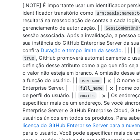
[!NOTE] É importante usar um identificador persi
identificador transitório como
urn:oasis:names:t
resultará na reassociação de contas a cada login,
gerenciamento de autorização. | |
SessionNotOnO
sessão associada. Após a invalidação, a pessoa 
sua instância do GitHub Enterprise Server da su
confira
Duração e tempo limite da sessão
. | | | |
, GitHub promoverá automaticamente o usuá
true
definição desse atributo como algo que não seja
o valor não esteja em branco. A omissão desse at
a função do usuário. | |
|
| O nome de
username
Enterprise Server. | | | |
|
| nome com
full_name
de perfil do usuário. | |
|
| Os endereço
emails
especificar mais de um endereço. Se você sincron
Enterprise Server e GitHub Enterprise Cloud, Gi
usuários únicos em todos os produtos. Para sabe
licença do GitHub Enterprise Server para a nuve
para o usuário. Você pode especificar mais de um