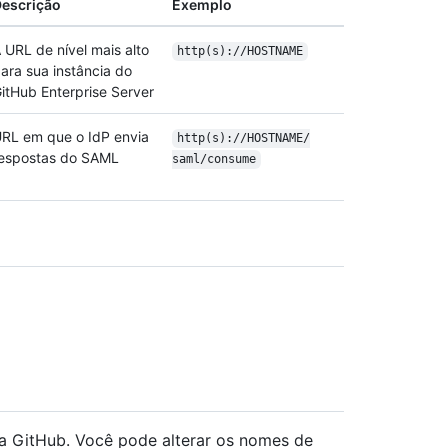
escrição
Exemplo
 URL de nível mais alto
http(s):/
/
HOSTNAME
ara sua instância do
itHub Enterprise Server
RL em que o IdP envia
http(s):/
/
HOSTNAME/
espostas do SAML
saml/
consume
ra GitHub. Você pode alterar os nomes de