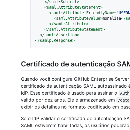
</
saml:Subject
>
<
saml:AttributeStatement
>
<
saml:Attribute
FriendlyName
=
"USER
<
saml:AttributeValue
>
monalisa
</
s
</
saml:Attribute
>
</
saml:AttributeStatement
>
</
saml:Assertion
>
</
samlp:Response
>
Certificado de autenticação S
Quando você configura GitHub Enterprise Server e
certificado de autenticação SAML autoassinado 
IdP. Esse certificado é usado para assinar o
Auth
válido por dez anos. Ele é armazenado em
/data
exibir os detalhes no formato codificado em ba
Se o IdP validar o certificado de autenticação S
SAML estiverem habilitadas, os usuários poderão