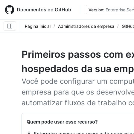
Skip
to
Documentos do GitHub
Version:
Enterprise Ser
main
content
Página Inicial
Administradores da empresa
GitHu
Primeiros passos com e
hospedados da sua emp
Você pode configurar um comput
empresa para que os desenvolv
automatizar fluxos de trabalho 
Quem pode usar esse recurso?
Enterprise owners and users with permission