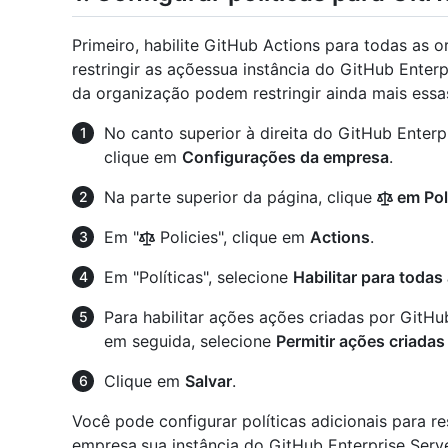
Primeiro, habilite GitHub Actions para todas as 
restringir as açõessua instância do GitHub Enterp
da organização podem restringir ainda mais essa
No canto superior à direita do GitHub Enterpr
clique em
Configurações da empresa
.
Na parte superior da página, clique
em Pol
Em "
Policies", clique em
Actions
.
Em "Políticas", selecione
Habilitar para toda
Para habilitar ações ações criadas por GitHu
em seguida, selecione
Permitir ações criadas
Clique em
Salvar
.
Você pode configurar políticas adicionais para re
empresa.sua instância do GitHub Enterprise Serv