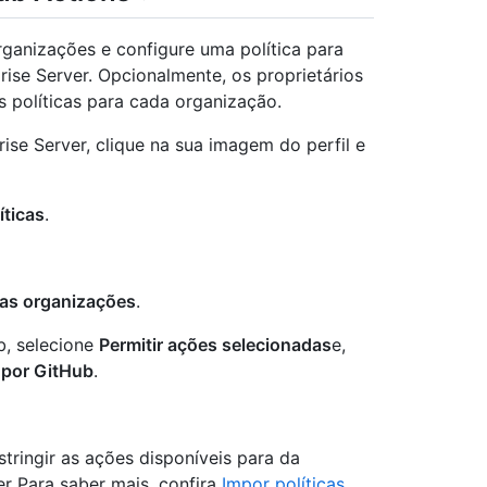
organizações e configure uma política para
rise Server. Opcionalmente, os proprietários
s políticas para cada organização.
ise Server, clique na sua imagem do perfil e
íticas
.
s as organizações
.
b, selecione
Permitir ações selecionadas
e,
 por GitHub
.
stringir as ações disponíveis para da
er Para saber mais, confira
Impor políticas