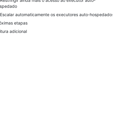
 Restringir ainda mais o acesso ao executor auto-
spedado
 Escalar automaticamente os executores auto-hospedados
óximas etapas
itura adicional