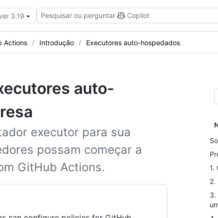
Pesquisar ou perguntar
Copilot
ver 3.19
b Actions
Introdução
Executores auto-hospedados
xecutores auto-
resa
N
ador executor para sua
So
edores possam começar a
Pr
com GitHub Actions.
1.
2.
3.
um
s can configure policies for GitHub