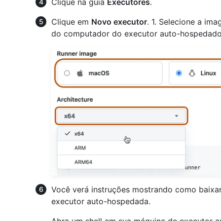
Clique na guia
Executores
.
Clique em
Novo executor
. 1. Selecione a im
do computador do executor auto-hospedado
Você verá instruções mostrando como baixar
executor auto-hospedada.
Abra um shell em sua máquina de executor