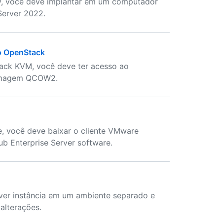
-V, você deve implantar em um computador
erver 2022.
do OpenStack
tack KVM, você deve ter acesso ao
r imagem QCOW2.
e, você deve baixar o cliente VMware
ub Enterprise Server software.
ver instância em um ambiente separado e
 alterações.