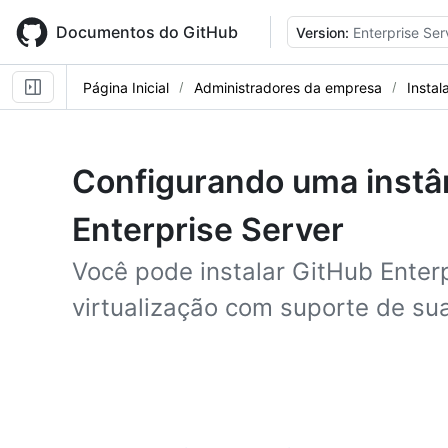
Skip
to
Documentos do GitHub
Version:
Enterprise Ser
main
content
Página Inicial
Administradores da empresa
Instal
Configurando uma instâ
Enterprise Server
Você pode instalar GitHub Enter
virtualização com suporte de su