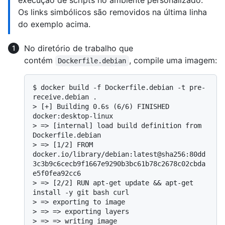
execução de scripts no ambiente personalizado.
Os links simbólicos são removidos na última linha
do exemplo acima.
No diretório de trabalho que
contém
, compile uma imagem:
Dockerfile.debian
$ 
docker build -f Dockerfile.debian -t pre-
receive.debian .
> 
[+] Building 0.6s (6/6) FINISHED                                                                   
docker:desktop-linux
> 
=> [internal] load build definition from 
Dockerfile.debian
> 
=> [1/2] FROM 
docker.io/library/debian:latest@sha256:80dd
3c3b9c6cecb9f1667e9290b3bc61b78c2678c02cbda
e5f0fea92cc6
> 
=> [2/2] RUN apt-get update && apt-get 
install -y git bash curl
> 
=> exporting to image
> 
=> => exporting layers
> 
=> => writing image 