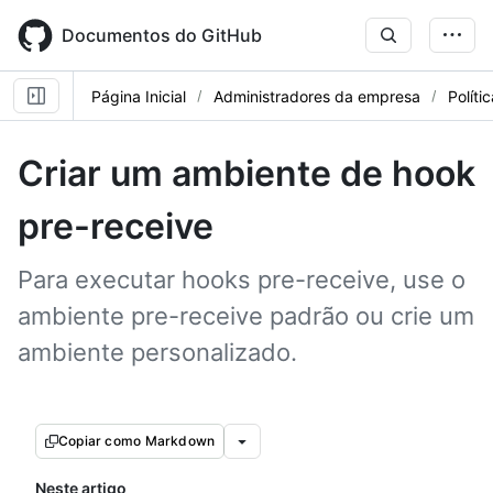
Skip
to
Documentos do GitHub
main
content
Página Inicial
Administradores da empresa
Políti
Criar um ambiente de hook
pre-receive
Para executar hooks pre-receive, use o
ambiente pre-receive padrão ou crie um
ambiente personalizado.
Copiar como Markdown
Neste artigo