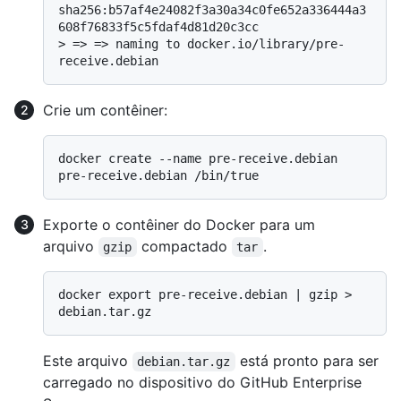
sha256:b57af4e24082f3a30a34c0fe652a336444a3
608f76833f5c5fdaf4d81d20c3cc
> 
=> => naming to docker.io/library/pre-
receive.debian
Crie um contêiner:
docker create --name pre-receive.debian 
Exporte o contêiner do Docker para um
arquivo
compactado
.
gzip
tar
docker export pre-receive.debian | gzip > 
Este arquivo
está pronto para ser
debian.tar.gz
carregado no dispositivo do GitHub Enterprise