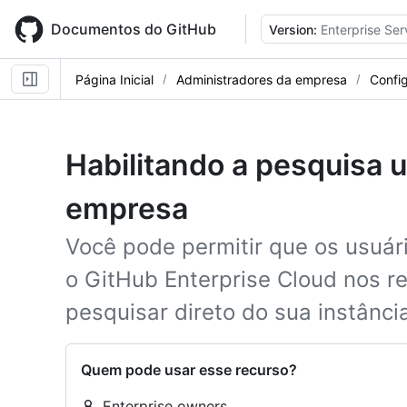
Skip
to
Documentos do GitHub
Version:
Enterprise Ser
main
content
Página Inicial
Administradores da empresa
Confi
Habilitando a pesquisa u
empresa
Você pode permitir que os usuári
o GitHub Enterprise Cloud nos r
pesquisar direto do sua instânci
Quem pode usar esse recurso?
Enterprise owners