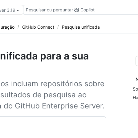
Pesquisar ou perguntar
Copilot
ver 3.19
guração
GitHub Connect
Pesquisa unificada
nificada para a sua
N
os incluam repositórios sobre
So
esultados de pesquisa ao
Ha
a do GitHub Enterprise Server.