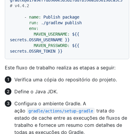
# v4.4.2
-
name:
Publish
package
run:
./gradlew
publish
env:
MAVEN_USERNAME:
${{
secrets.OSSRH_USERNAME
}}
MAVEN_PASSWORD:
${{
secrets.OSSRH_TOKEN
}}
Este fluxo de trabalho realiza as etapas a seguir:
Verifica uma cópia do repositório do projeto.
Define o Java JDK.
Configura o ambiente Gradle. A
ação
trata do
gradle/actions/setup-gradle
estado de cache entre as execuções de fluxos de
trabalho e fornece um resumo com detalhes de
todas as execuções do Gradle.