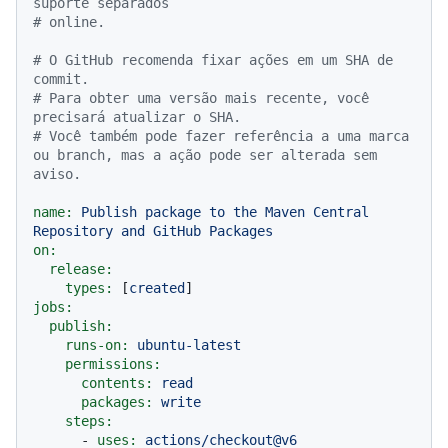
suporte separados
# online.
# O GitHub recomenda fixar ações em um SHA de 
commit.
# Para obter uma versão mais recente, você 
precisará atualizar o SHA.
# Você também pode fazer referência a uma marca 
ou branch, mas a ação pode ser alterada sem 
aviso.
name:
Publish
package
to
the
Maven
Central
Repository
and
GitHub
Packages
on:
release:
types:
 [
created
jobs:
publish:
runs-on:
ubuntu-latest
permissions:
contents:
read
packages:
write
steps:
-
uses:
actions/checkout@v6