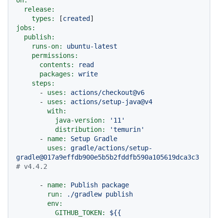
release:
types:
 [
created
jobs:
publish:
runs-on:
ubuntu-latest
permissions:
contents:
read
packages:
write
steps:
-
uses:
actions/checkout@v6
-
uses:
actions/setup-java@v4
with:
java-version:
'11'
distribution:
'temurin'
-
name:
Setup
Gradle
uses:
gradle/actions/setup-
gradle@017a9effdb900e5b5b2fddfb590a105619dca3c3
# v4.4.2
-
name:
Publish
package
run:
./gradlew
publish
env:
GITHUB_TOKEN:
${{