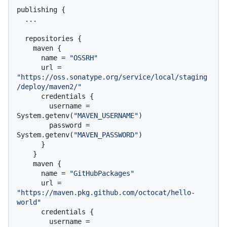
publishing {

  ...

  repositories {

    maven {

      name = 
"OSSRH"
      url = 
"https://oss.sonatype.org/service/local/staging
/deploy/maven2/"
      credentials {

        username = 
System.getenv(
"MAVEN_USERNAME"
)

        password = 
System.getenv(
"MAVEN_PASSWORD"
)

      }

    }

    maven {

      name = 
"GitHubPackages"
      url = 
"https://maven.pkg.github.com/octocat/hello-
world"
      credentials {

        username = 