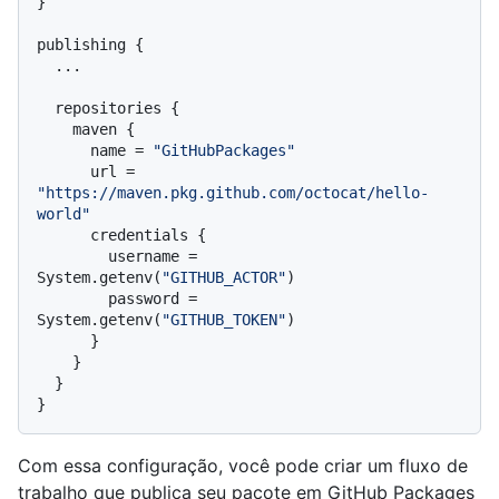
}

publishing {

  ...

  repositories {

    maven {

      name = 
"GitHubPackages"
      url = 
"https://maven.pkg.github.com/octocat/hello-
world"
      credentials {

        username = 
System.getenv(
"GITHUB_ACTOR"
)

        password = 
System.getenv(
"GITHUB_TOKEN"
)

      }

    }

  }

Com essa configuração, você pode criar um fluxo de
trabalho que publica seu pacote em GitHub Packages