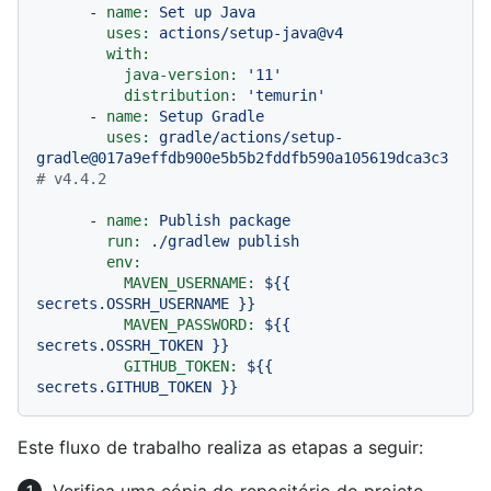
-
name:
Set
up
Java
uses:
actions/setup-java@v4
with:
java-version:
'11'
distribution:
'temurin'
-
name:
Setup
Gradle
uses:
gradle/actions/setup-
gradle@017a9effdb900e5b5b2fddfb590a105619dca3c3
# v4.4.2
-
name:
Publish
package
run:
./gradlew
publish
env:
MAVEN_USERNAME:
${{
secrets.OSSRH_USERNAME
}}
MAVEN_PASSWORD:
${{
secrets.OSSRH_TOKEN
}}
GITHUB_TOKEN:
${{
secrets.GITHUB_TOKEN
}}
Este fluxo de trabalho realiza as etapas a seguir: