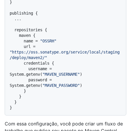
}

publishing {

  ...

  repositories {

    maven {

      name = 
"OSSRH"
      url = 
"https://oss.sonatype.org/service/local/staging
/deploy/maven2/"
      credentials {

        username = 
System.getenv(
"MAVEN_USERNAME"
)

        password = 
System.getenv(
"MAVEN_PASSWORD"
)

      }

    }

  }

Com essa configuração, você pode criar um fluxo de
trabalho que publica seu pacote no Maven Central