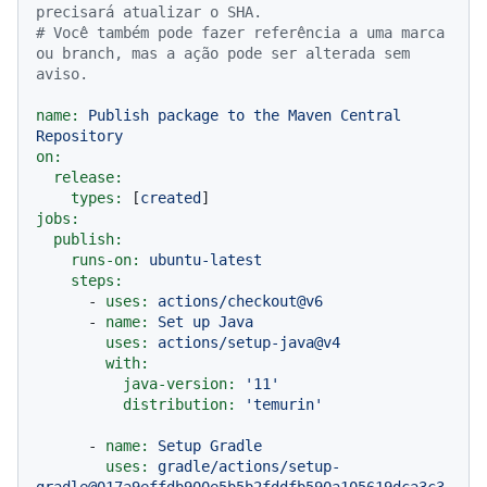
precisará atualizar o SHA.
# Você também pode fazer referência a uma marca 
ou branch, mas a ação pode ser alterada sem 
aviso.
name:
Publish
package
to
the
Maven
Central
Repository
on:
release:
types:
 [
created
jobs:
publish:
runs-on:
ubuntu-latest
steps:
-
uses:
actions/checkout@v6
-
name:
Set
up
Java
uses:
actions/setup-java@v4
with:
java-version:
'11'
distribution:
'temurin'
-
name:
Setup
Gradle
uses:
gradle/actions/setup-
gradle@017a9effdb900e5b5b2fddfb590a105619dca3c3