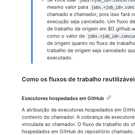
jobs.<job_id>.concurre
mesmo valor para
jobs.<job_id>.conc
chamado e chamador, pois isso fará c
execução seja cancelado. Um fluxo de
de trabalho de origem em ${{ github.w
como o valor de
jobs.<job_id>.concu
de origem quanto no fluxo de trabalh
trabalho de origem seja cancelado qu
executado.
Como os fluxos de trabalho reutilizáv
Executores hospedados em GitHub
A atribuição de executores hospedados em GitH
contexto do chamador. A cobrança de executor
vinculada ao chamador. O fluxo de trabalho do c
hospedados em GitHub do repositório chamado. 