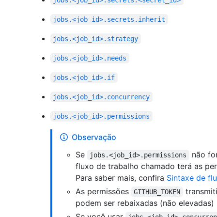
jobs.<job_id>.secrets.<secret_id>
jobs.<job_id>.secrets.inherit
jobs.<job_id>.strategy
jobs.<job_id>.needs
jobs.<job_id>.if
jobs.<job_id>.concurrency
jobs.<job_id>.permissions
Observação
Se
não fo
jobs.<job_id>.permissions
fluxo de trabalho chamado terá as p
Para saber mais, confira
Sintaxe de fl
As permissões
transmit
GITHUB_TOKEN
podem ser rebaixadas (não elevadas) 
Se você usar