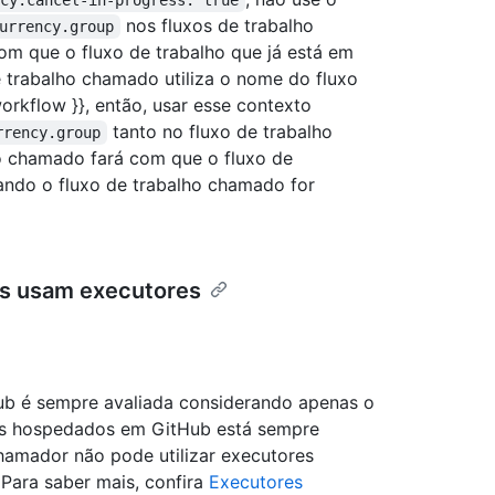
ncy.cancel-in-progress: true
nos fluxos de trabalho
urrency.group
om que o fluxo de trabalho que já está em
 trabalho chamado utiliza o nome do fluxo
orkflow }}, então, usar esse contexto
tanto no fluxo de trabalho
rrency.group
o chamado fará com que o fluxo de
ando o fluxo de trabalho chamado for
eis usam executores
ub é sempre avaliada considerando apenas o
es hospedados em GitHub está sempre
hamador não pode utilizar executores
Para saber mais, confira
Executores