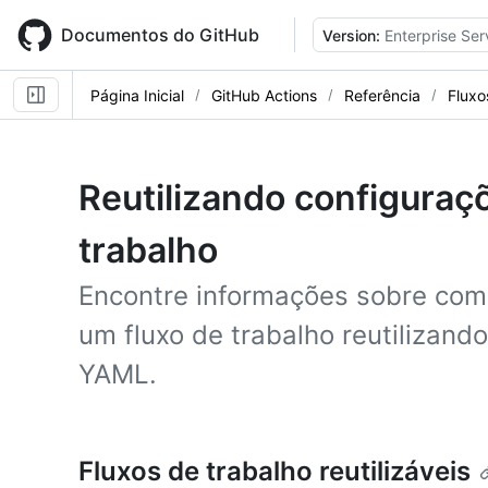
Skip
to
Documentos do GitHub
Version:
Enterprise Ser
main
content
Página Inicial
GitHub Actions
Referência
Fluxo
Reutilizando configuraç
trabalho
Encontre informações sobre como
um fluxo de trabalho reutilizando
YAML.
Fluxos de trabalho reutilizáveis